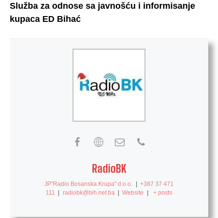
Služba za odnose sa javnošću i informisanje
kupaca ED Bihać
RadioBK
JP"Radio Bosanska Krupa" d.o.o.
|
+387 37 471
111
|
radiobk@bih.net.ba
|
Website
|
+ posts