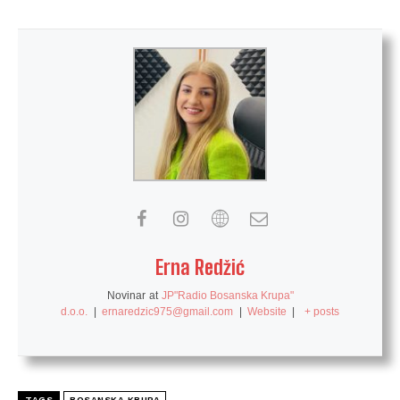
Erna Redžić
Novinar
at
JP"Radio Bosanska Krupa"
d.o.o.
|
ernaredzic975@gmail.com
|
Website
|
+ posts
TAGS
BOSANSKA KRUPA