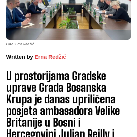
Foto: Erna Redžić
Written by
Erna Redžić
U prostorijama Gradske
uprave Grada Bosanska
Krupa je danas upriličena
posjeta ambasadora Velike
Britanije u Bosni i
Hercegovini Julian Reilly i