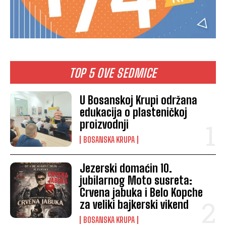
TOP 5 OVE SEDMICE
U Bosanskoj Krupi održana
edukacija o plasteničkoj
proizvodnji
BOSANSKA KRUPA
Jezerski domaćin 10.
jubilarnog Moto susreta:
Crvena jabuka i Belo Kopche
za veliki bajkerski vikend
BOSANSKA KRUPA