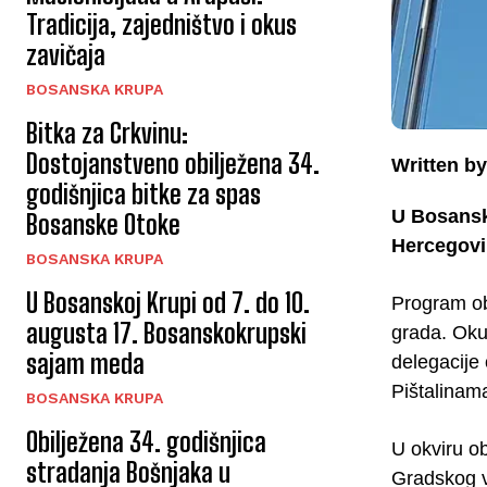
Tradicija, zajedništvo i okus
zavičaja
BOSANSKA KRUPA
Bitka za Crkvinu:
Dostojanstveno obilježena 34.
Written by
godišnjica bitke za spas
U Bosansko
Bosanske Otoke
Hercegovi
BOSANSKA KRUPA
U Bosanskoj Krupi od 7. do 10.
Program ob
augusta 17. Bosanskokrupski
grada. Oku
sajam meda
delegacije
Pištalinama
BOSANSKA KRUPA
Obilježena 34. godišnjica
U okviru o
stradanja Bošnjaka u
Gradskog v