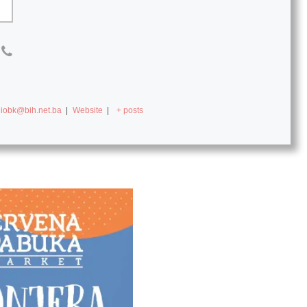
diobk@bih.net.ba
|
Website
|
+ posts