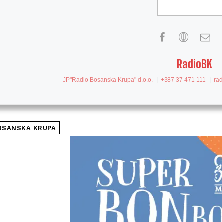
RadioBK
JP"Radio Bosanska Krupa" d.o.o.
|
+387 37 471 111
|
ra
OSANSKA KRUPA