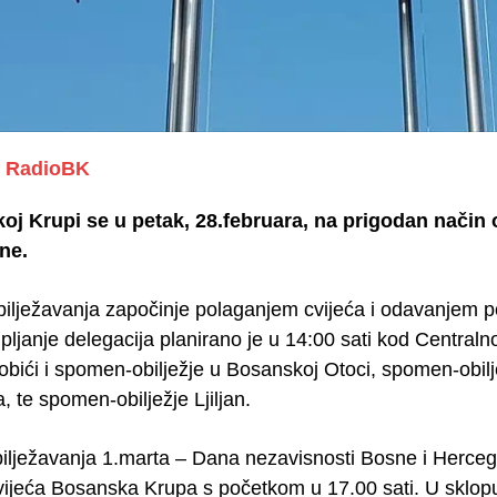
RadioBK
j Krupi se u petak, 28.februara, na prigodan način 
ne.
ilježavanja započinje polaganjem cvijeća i odavanjem po
pljanje delegacija planirano je u 14:00 sati kod Centra
 obići i spomen-obilježje u Bosanskoj Otoci, spomen-obil
, te spomen-obilježje Ljiljan.
bilježavanja 1.marta – Dana nezavisnosti Bosne i Herce
ijeća Bosanska Krupa s početkom u 17.00 sati. U sklopu 