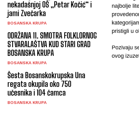
nekadašnjoj OŠ „Petar Kočić“ i
najbolje l
jami Zvečarka
provedenom 
kategorijam
BOSANSKA KRUPA
pristigli u
ODRŽANA 11. SMOTRA FOLKLORNOG
STVARALAŠTVA KUD STARI GRAD
Pozivaju s
BOSANSKA KRUPA
ovog izuze
BOSANSKA KRUPA
Šesta Bosanskokrupska Una
regata okupila oko 750
učesnika i 104 čamca
BOSANSKA KRUPA