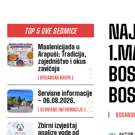
NAJ
TOP 5 OVE SEDMICE
1.M
Maslenicijada u
Arapuši: Tradicija,
zajedništvo i okus
BOS
zavičaja
BOSANSKA KRUPA
BOS
Servisne informacije
– 06.08.2026.
SERVISNE INFORMACIJE
BOSANS
Zbirni izvještaj
analize vode od
AUTOR: