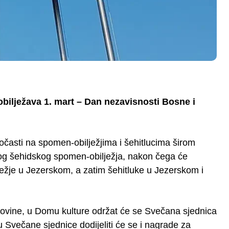
obilježava 1. mart – Dan nezavisnosti Bosne i
časti na spomen-obilježjima i šehitlucima širom
lnog šehidskog spomen-obilježja, nakon čega će
ježje u Jezerskom, a zatim šehitluke u Jezerskom i
govine, u Domu kulture održat će se Svečana sjednica
Svečane sjednice dodijeliti će se i nagrade za