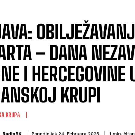
AVA: OBILJEŽAVANJ
ARTA – DANA NEZAV
NE I HERCEGOVINE 
ANSKOJ KRUPI
KA KRUPA
čitan
RadioBK
1
min.
Ponedjeljak,24. Februara 2025.