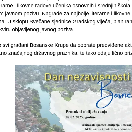
iterarne i likovne radove učenika osnovnih i srednjih šk
javnom pozivu. Nagrade za najbolje literarne i likovne r
a. U sklopu Svečane sjednice Gradskog vijeća, planirana 
 okviru objavljenog javnog poziva.
e svi građani Bosanske Krupe da poprate predviđene akti
tno značajnog državnog praznika, te tako odaju lično pri