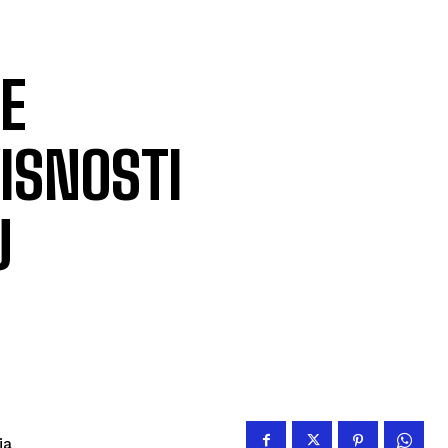
E
ISNOSTI
U
ja