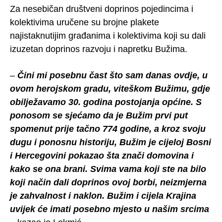
Za nesebičan društveni doprinos pojedincima i
kolektivima uručene su brojne plakete
najistaknutijim građanima i kolektivima koji su dali
izuzetan doprinos razvoju i napretku Bužima.
–
Čini mi posebnu čast što sam danas ovdje, u
ovom herojskom gradu, viteškom Bužimu, gdje
obilježavamo 30. godina postojanja općine. S
ponosom se sjećamo da je Bužim prvi put
spomenut prije tačno 774 godine, a kroz svoju
dugu i ponosnu historiju, Bužim je cijeloj Bosni
i Hercegovini pokazao šta znači domovina i
kako se ona brani. Svima vama koji ste na bilo
koji način dali doprinos ovoj borbi, neizmjerna
je zahvalnost i naklon. Bužim i cijela Krajina
uvijek će imati posebno mjesto u našim srcima