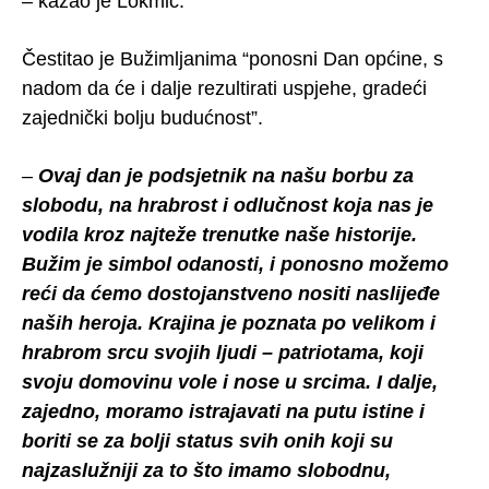
– kazao je Lokmić.
Čestitao je Bužimljanima “ponosni Dan općine, s
nadom da će i dalje rezultirati uspjehe, gradeći
zajednički bolju budućnost”.
–
Ovaj dan je podsjetnik na našu borbu za
slobodu, na hrabrost i odlučnost koja nas je
vodila kroz najteže trenutke naše historije.
Bužim je simbol odanosti, i ponosno možemo
reći da ćemo dostojanstveno nositi naslijeđe
naših heroja. Krajina je poznata po velikom i
hrabrom srcu svojih ljudi – patriotama, koji
svoju domovinu vole i nose u srcima. I dalje,
zajedno, moramo istrajavati na putu istine i
boriti se za bolji status svih onih koji su
najzaslužniji za to što imamo slobodnu,