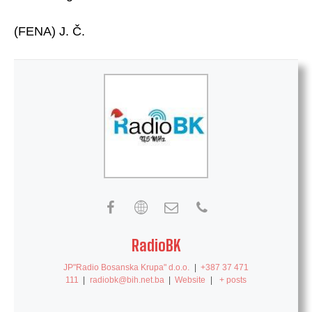
(FENA) J. Č.
RadioBK
JP"Radio Bosanska Krupa" d.o.o.
|
+387 37 471
111
|
radiobk@bih.net.ba
|
Website
|
+ posts