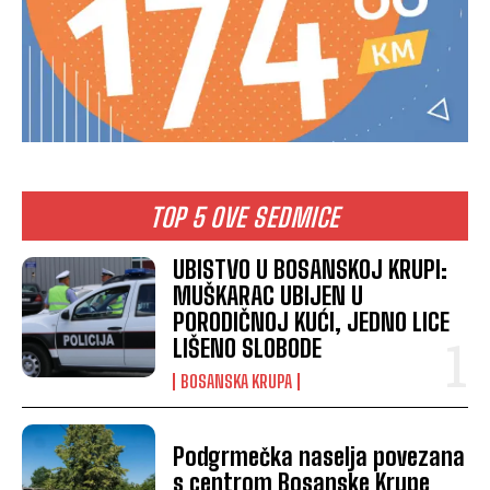
TOP 5 OVE SEDMICE
UBISTVO U BOSANSKOJ KRUPI:
MUŠKARAC UBIJEN U
PORODIČNOJ KUĆI, JEDNO LICE
LIŠENO SLOBODE
BOSANSKA KRUPA
Podgrmečka naselja povezana
s centrom Bosanske Krupe