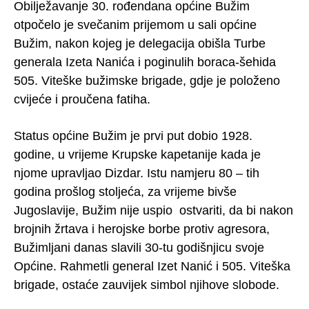
Obilježavanje 30. rođendana općine Bužim
otpočelo je svečanim prijemom u sali općine
Bužim, nakon kojeg je delegacija obišla Turbe
generala Izeta Nanića i poginulih boraca-šehida
505. Viteške bužimske brigade, gdje je položeno
cvijeće i proučena fatiha.
Status općine Bužim je prvi put dobio 1928.
godine, u vrijeme Krupske kapetanije kada je
njome upravljao Dizdar. Istu namjeru 80 – tih
godina prošlog stoljeća, za vrijeme bivše
Jugoslavije, Bužim nije uspio ostvariti, da bi nakon
brojnih žrtava i herojske borbe protiv agresora,
Bužimljani danas slavili 30-tu godišnjicu svoje
Općine. Rahmetli general Izet Nanić i 505. Viteška
brigade, ostaće zauvijek simbol njihove slobode.