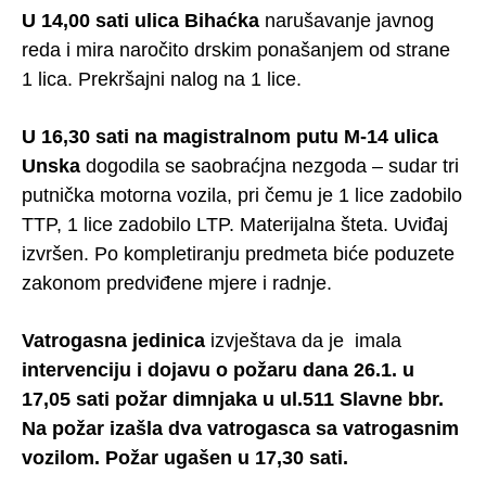
U 14,00 sati ulica Bihaćka
narušavanje javnog
reda i mira naročito drskim ponašanjem od strane
1 lica. Prekršajni nalog na 1 lice.
U 16,30 sati na magistralnom putu M-14 ulica
Unska
dogodila se saobraćjna nezgoda – sudar tri
putnička motorna vozila, pri čemu je 1 lice zadobilo
TTP, 1 lice zadobilo LTP. Materijalna šteta. Uviđaj
izvršen. Po kompletiranju predmeta biće poduzete
zakonom predviđene mjere i radnje.
Vatrogasna jedinica
izvještava da je imala
intervenciju i dojavu o požaru dana 26.1. u
17,05 sati požar dimnjaka u ul.511 Slavne bbr.
Na požar izašla dva vatrogasca sa vatrogasnim
vozilom. Požar ugašen u 17,30 sati.