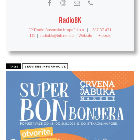
RadioBK
JP"Radio Bosanska Krupa" d.o.o.
|
+387 37 471
111
|
radiobk@bih.net.ba
|
Website
|
+ posts
TAGS
SERVISNE INFORMACIJE