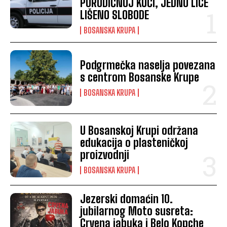
PORODIČNOJ KUĆI, JEDNO LICE
LIŠENO SLOBODE
BOSANSKA KRUPA
Podgrmečka naselja povezana
s centrom Bosanske Krupe
BOSANSKA KRUPA
U Bosanskoj Krupi održana
edukacija o plasteničkoj
proizvodnji
BOSANSKA KRUPA
Jezerski domaćin 10.
jubilarnog Moto susreta:
Crvena jabuka i Belo Kopche