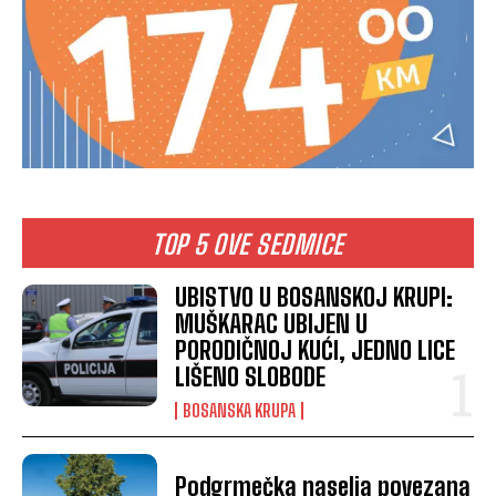
TOP 5 OVE SEDMICE
UBISTVO U BOSANSKOJ KRUPI:
MUŠKARAC UBIJEN U
PORODIČNOJ KUĆI, JEDNO LICE
LIŠENO SLOBODE
BOSANSKA KRUPA
Podgrmečka naselja povezana