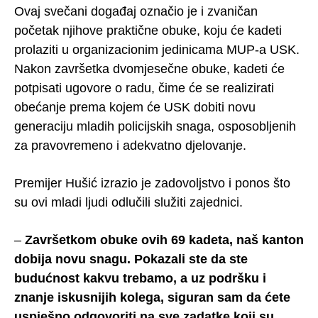
Ovaj svečani događaj označio je i zvaničan
početak njihove praktične obuke, koju će kadeti
prolaziti u organizacionim jedinicama MUP-a USK.
Nakon završetka dvomjesečne obuke, kadeti će
potpisati ugovore o radu, čime će se realizirati
obećanje prema kojem će USK dobiti novu
generaciju mladih policijskih snaga, osposobljenih
za pravovremeno i adekvatno djelovanje.
Premijer Hušić izrazio je zadovoljstvo i ponos što
su ovi mladi ljudi odlučili služiti zajednici.
–
Završetkom obuke ovih 69 kadeta, naš kanton
dobija novu snagu. Pokazali ste da ste
budućnost kakvu trebamo, a uz podršku i
znanje iskusnijih kolega, siguran sam da ćete
uspješno odgovoriti na sve zadatke koji su