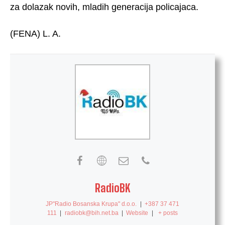
za dolazak novih, mladih generacija policajaca.
(FENA) L. A.
RadioBK
JP"Radio Bosanska Krupa" d.o.o.
|
+387 37 471
111
|
radiobk@bih.net.ba
|
Website
|
+ posts