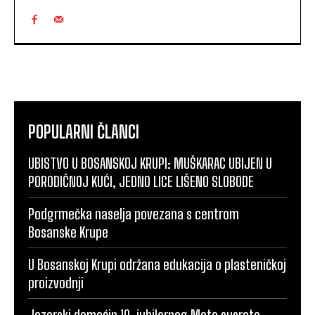
POPULARNI ČLANCI
UBISTVO U BOSANSKOJ KRUPI: MUŠKARAC UBIJEN U
PORODIČNOJ KUĆI, JEDNO LICE LIŠENO SLOBODE
Podgrmečka naselja povezana s centrom
Bosanske Krupe
U Bosanskoj Krupi održana edukacija o plasteničkoj
proizvodnji
Jezerski domaćin 10. jubilarnog Moto susreta: