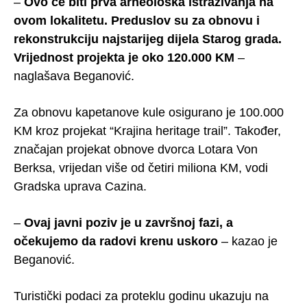
–
Ovo će biti prva arheološka istraživanja na
ovom lokalitetu. Preduslov su za obnovu i
rekonstrukciju najstarijeg dijela Starog grada.
Vrijednost projekta je oko 120.000 KM
–
naglašava Beganović.
Za obnovu kapetanove kule osigurano je 100.000
KM kroz projekat “Krajina heritage trail”. Također,
značajan projekat obnove dvorca Lotara Von
Berksa, vrijedan više od četiri miliona KM, vodi
Gradska uprava Cazina.
–
Ovaj javni poziv je u završnoj fazi, a
očekujemo da radovi krenu uskoro
– kazao je
Beganović.
Turistički podaci za proteklu godinu ukazuju na