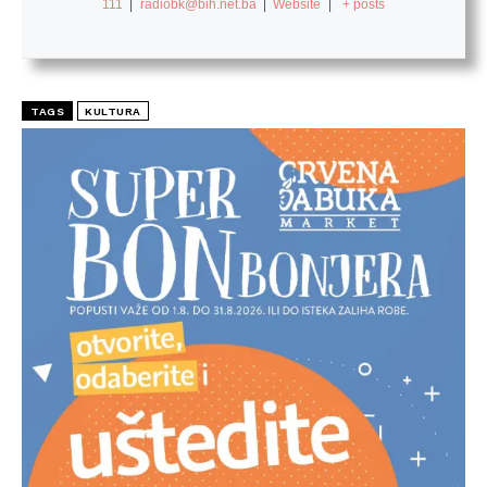
111
|
radiobk@bih.net.ba
|
Website
|
+ posts
TAGS
KULTURA