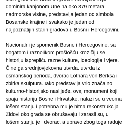
dominira kanjonom Une na oko 379 metara
nadmorske visine, predstavlja jedan od simbola
Bosanske krajine i svakako je jedan od
najpoznatijih starih gradova u Bosni i Hercegovini.
Nacionalni je spomenik Bosne i Hercegovine, sa
bogatom i raznolikom prošlošću kroz čiju se
historiju isprepliću razne kulture, ideologije i vjere.
Čine ga srednjovjekovna utvrda, utvrda iz
osmanskog perioda, dvorac Lothara von Berksa i
zbirka skulptura. Iako predstavlja vrlo značajno
kulturno-historijsko naslijeđe, ovaj monument koji
spaja historiju Bosne i Hrvatske, nalazi se u veoma
lošem stanju i potrebna mu je hitna rekonstrukcija.
Zidovi oko grada se obrušavaju i zarasli su, u
lošem stanju je i dvorac, a upravo zbog toga raduje