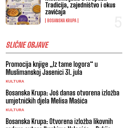
Tradicija, zajedništvo i okus
zavičaja
BOSANSKA KRUPA
SLIČNE OBJAVE
Promocija knjige „Iz tame logora“ u
Muslimanskoj Jasenici 31. jula
KULTURA
Bosanska Krupa: Još danas otvorena izložba
umjetničkih djela Melisa Mašića
KULTURA
Bosanska Krupa: Otvorena izložba likovnih