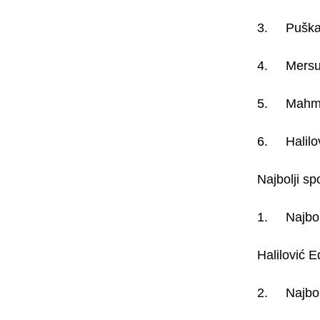
3. Puškar
4. Mersud
5. Mahmuto
6. Halilov
Najbolji sp
1. Najbolj
Halilović E
2. Najbolj