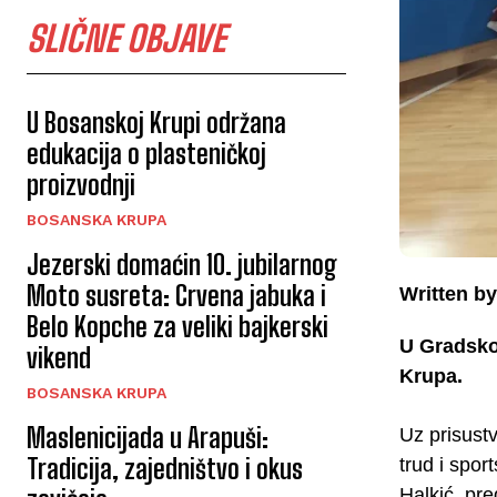
SLIČNE OBJAVE
U Bosanskoj Krupi održana
edukacija o plasteničkoj
proizvodnji
BOSANSKA KRUPA
Jezerski domaćin 10. jubilarnog
Moto susreta: Crvena jabuka i
Written by
Belo Kopche za veliki bajkerski
U Gradsko
vikend
Krupa.
BOSANSKA KRUPA
Maslenicijada u Arapuši:
Uz prisustv
Tradicija, zajedništvo i okus
trud i spor
Halkić, pr