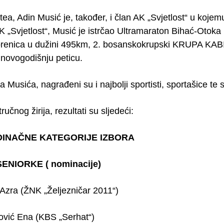
ea, Adin Musić je, također, i član AK „Svjetlost“ u kojem
K „Svjetlost“, Musić je istrčao Ultramaraton Bihać-Oto
renica u dužini 495km, 2. bosanskokrupski KRUPA KABINE
 novogodišnju peticu.
 Musića, nagrađeni su i najbolji sportisti, sportašice te s
učnog žirija, rezultati su sljedeći:
DINAČNE KATEGORIJE IZBORA
ENIORKE ( nominacije)
Azra (ŽNK „Željezničar 2011“)
ić Ena (KBS „Serhat“)