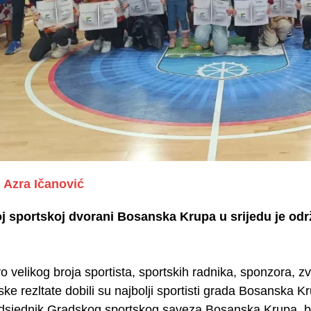
Azra Ičanović
j sportskoj dvorani Bosanska Krupa u srijedu je odr
o velikog broja sportista, sportskih radnika, sponzora, 
tske rezltate dobili su najbolji sportisti grada Bosanska
edsjednik Gradskog sportskog saveza Bosanska Krupa, bos