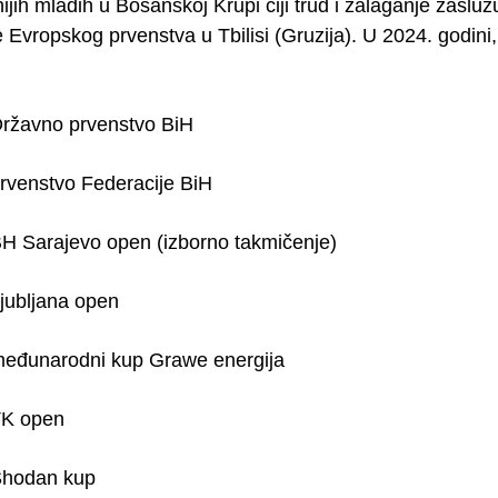
ijih mladih u Bosanskoj Krupi čiji trud i zalaganje zaslu
 Evropskog prvenstva u Tbilisi (Gruzija). U 2024. godini, 
Državno prvenstvo BiH
prvenstvo Federacije BiH
BH Sarajevo open (izborno takmičenje)
Ljubljana open
međunarodni kup Grawe energija
TK open
Shodan kup