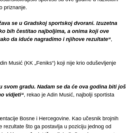
o priznanje.
ava se u Gradskoj sportskoj dvorani. Izuzetna
o bih čestitao najboljima, a onima koji ove
tako da iduće nagradimo i njihove rezultate“
,
n Musić (KK „Feniks“) koji nije krio oduševljenje
u u svom gradu. Nadam se da će ova godina biti još
o vidjeti“
, rekao je Adin Musić, najbolji sportista
entacije Bosne i Hercegovine. Kao učesnik brojnih
 rezultate što ga postavlja u poziciju jednog od