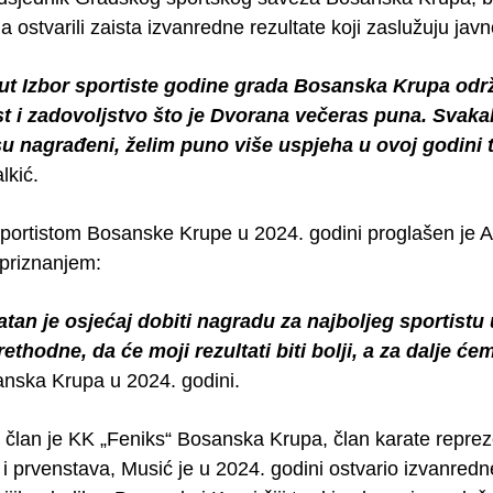
a ostvarili zaista izvanredne rezultate koji zaslužuju javn
put Izbor sportiste godine grada Bosanska Krupa održ
t i zadovoljstvo što je Dvorana večeras puna. Svakak
u nagrađeni, želim puno više uspjeha u ovoj godini 
lkić.
portistom Bosanske Krupe u 2024. godini proglašen je Adi
priznanjem:
tan je osjećaj dobiti nagradu za najboljeg sportist
ethodne, da će moji rezultati biti bolji, a za dalje ćem
nska Krupa u 2024. godini.
 član je KK „Feniks“ Bosanska Krupa, član karate reprez
i prvenstava, Musić je u 2024. godini ostvario izvanredne