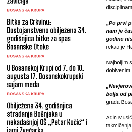
zavičaja
disciplinam
BOSANSKA KRUPA
Bitka za Crkvinu:
„
Po prvi 
Dostojanstveno obilježena 34.
nam je čas
godišnjica bitke za spas
godine nis
Bosanske Otoke
rekao je Ha
BOSANSKA KRUPA
Najboljim s
U Bosanskoj Krupi od 7. do 10.
dobivenim 
augusta 17. Bosanskokrupski
sajam meda
„Nevjerova
bolja od pr
BOSANSKA KRUPA
grada Bosa
Obilježena 34. godišnjica
stradanja Bošnjaka u
Adin Musić
nekadašnjoj OŠ „Petar Kočić“ i
takmičenja 
jami Zvečarka