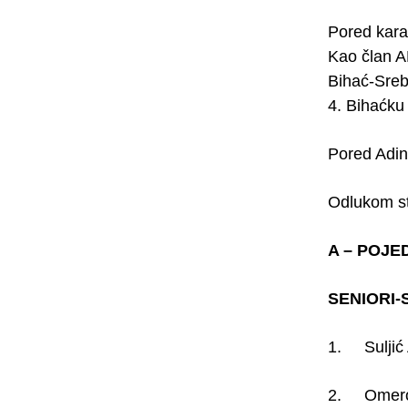
Pored karat
Kao član A
Bihać-Sreb
4. Bihaćku
Pored Adina
Odlukom str
A – POJE
SENIORI-S
1. Suljić 
2. Omerov