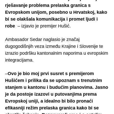
rješavanje problema prelaska granica s
Evropskom unijom, posebno u Hrvatskoj, kako
bi se olakšala komunikacija i promet ljudi i
robe
– izjavio je premijer Hušić.
Ambasador Sedar naglasio je značaj
dugogodišnjih veza između Krajine i Slovenije te
izrazio podršku kantonalnim naporima u evropskim
integracijama.
–
Ovo je bio moj prvi susret s premijerom
Hušićem i prilika da se upoznam s trenutnim
stanjem u kantonu i budućim planovima. Jasno
je da postoje izazovi u putovanjima prema
Evropskoj uniji, a idealno bi bilo pronaći
efikasniji režim prelaska granica kako bi se