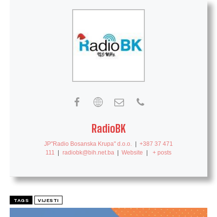
RadioBK
JP"Radio Bosanska Krupa" d.o.o.
|
+387 37 471
111
|
radiobk@bih.net.ba
|
Website
|
+ posts
TAGS
VIJESTI