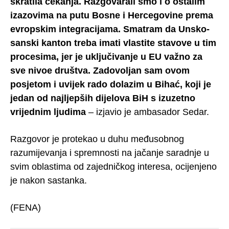
skratila čekanja. Razgovarali smo i o ostalim
izazovima na putu Bosne i Hercegovine prema
evropskim integracijama. Smatram da Unsko-
sanski kanton treba imati vlastite stavove u tim
procesima, jer je uključivanje u EU važno za
sve nivoe društva. Zadovoljan sam ovom
posjetom i uvijek rado dolazim u Bihać, koji je
jedan od najljepših dijelova BiH s izuzetno
vrijednim ljudima
– izjavio je ambasador Sedar.
Razgovor je protekao u duhu međusobnog
razumijevanja i spremnosti na jačanje saradnje u
svim oblastima od zajedničkog interesa, ocijenjeno
je nakon sastanka.
(FENA)