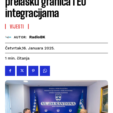
prelasku granica i EU
integracijama
VIJESTI
RadioBK
AUTOR:
Četvrtak,16. Januara 2025.
čitanja
1
min.