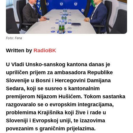
Foto: Fena
Written by
RadioBK
U Vladi Unsko-sanskog kantona danas je
upriličen prijem za ambasadora Republike
Slovenije u Bosni i Hercegovini Damijana
Sedara, koji se susreo s kantonalnim
premijerom Nijazom Hušićem. Tokom sastanka
razgovaralo se o evropskim integracijama,
problemima Krajišnika koji žive i rade u
Sloveniji i Evropskoj uniji, te izazovima
povezanim s graničnim prijelazima.