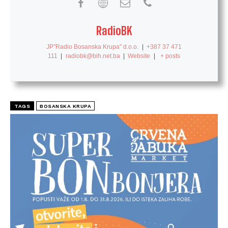
RadioBK
JP"Radio Bosanska Krupa" d.o.o.
|
+387 37 471
111
|
radiobk@bih.net.ba
|
Website
|
+ posts
TAGS
BOSANSKA KRUPA