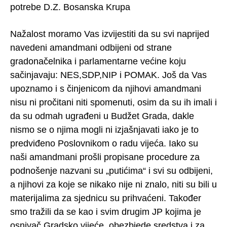
potrebe D.Z. Bosanska Krupa
Nažalost moramo Vas izvijestiti da su svi naprijed
navedeni amandmani odbijeni od strane
gradonačelnika i parlamentarne većine koju
sačinjavaju: NES,SDP,NIP i POMAK. Još da Vas
upoznamo i s činjenicom da njihovi amandmani
nisu ni pročitani niti spomenuti, osim da su ih imali i
da su odmah ugrađeni u Budžet Grada, dakle
nismo se o njima mogli ni izjašnjavati iako je to
predviđeno Poslovnikom o radu vijeća. Iako su
naši amandmani prošli propisane procedure za
podnošenje nazvani su „putićima“ i svi su odbijeni,
a njihovi za koje se nikako nije ni znalo, niti su bili u
materijalima za sjednicu su prihvaćeni. Također
smo tražili da se kao i svim drugim JP kojima je
osnivač Gradsko vijeće, obezbjede sredstva i za