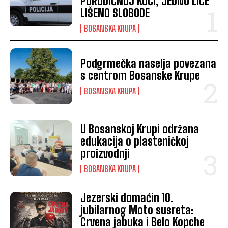
PORODIČNOJ KUĆI, JEDNO LICE
LIŠENO SLOBODE
BOSANSKA KRUPA
Podgrmečka naselja povezana
s centrom Bosanske Krupe
BOSANSKA KRUPA
U Bosanskoj Krupi održana
edukacija o plasteničkoj
proizvodnji
BOSANSKA KRUPA
Jezerski domaćin 10.
jubilarnog Moto susreta:
Crvena jabuka i Belo Kopche