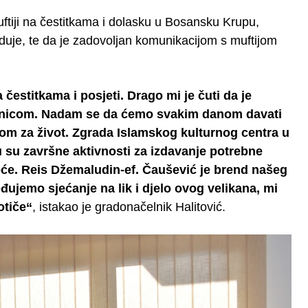
ftiji na čestitkama i dolasku u Bosansku Krupu,
uje, te da je zadovoljan komunikacijom s muftijom
estitkama i posjeti. Drago mi je čuti da je
ednicom. Nadam se da ćemo svakim danom davati
tom za život. Zgrada Islamskog kulturnog centra u
u su završne aktivnosti za izdavanje potrebne
će. Reis Džemaludin-ef. Čaušević je brend našeg
ujemo sjećanje na lik i djelo ovog velikana, mi
otiče“
, istakao je gradonačelnik Halitović.