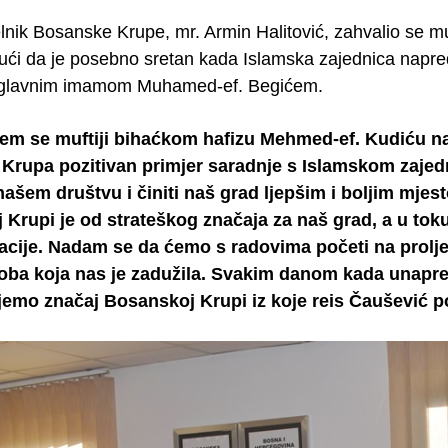
nik Bosanske Krupe, mr. Armin Halitović, zahvalio se mu
ući da je posebno sretan kada Islamska zajednica napred
 glavnim imamom Muhamed-ef. Begićem.
em se muftiji bihaćkom hafizu Mehmed-ef. Kudiću na č
Krupa pozitivan primjer saradnje s Islamskom zaj
ašem društvu i činiti naš grad ljepšim i boljim mjes
Krupi je od strateškog značaja za naš grad, a u tok
cije. Nadam se da ćemo s radovima početi na prolje
oba koja nas je zadužila. Svakim danom kada unapređ
jemo značaj Bosanskoj Krupi iz koje reis Čaušević p