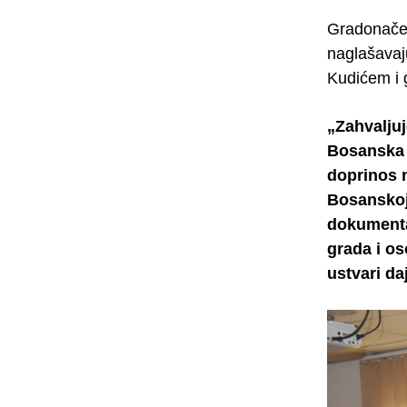
Gradonačel
naglašavaj
Kudićem i
„Zahvaljuj
Bosanska 
doprinos n
Bosanskoj 
dokumenta
grada i os
ustvari da