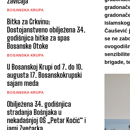
zavičaja
gradonače
BOSANSKA KRUPA
gradonačel
Bitka za Crkvinu:
Islamskog 
Dostojanstveno obilježena 34.
Čaušević j
godišnjica bitke za spas
se ne zabo
Bosanske Otoke
ovogodišn
senzibilit
BOSANSKA KRUPA
brigade, t
U Bosanskoj Krupi od 7. do 10.
augusta 17. Bosanskokrupski
sajam meda
BOSANSKA KRUPA
Obilježena 34. godišnjica
stradanja Bošnjaka u
nekadašnjoj OŠ „Petar Kočić“ i
jami Zvečarka