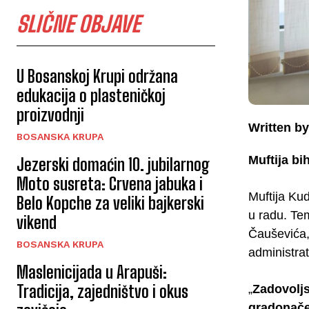
SLIČNE OBJAVE
U Bosanskoj Krupi održana
edukacija o plasteničkoj
proizvodnji
Written by
BOSANSKA KRUPA
Muftija bi
Jezerski domaćin 10. jubilarnog
Moto susreta: Crvena jabuka i
Muftija Ku
Belo Kopche za veliki bajkerski
u radu. Tem
vikend
Čauševića,
BOSANSKA KRUPA
administra
Maslenicijada u Arapuši:
Tradicija, zajedništvo i okus
„
Zadovoljs
gradonače