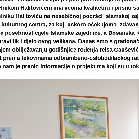
lnikom Halitovićem ima veoma kvalitetnu i prisnu sa
niku Halitoviću na nesebičnoj podršci Islamskoj zaj
kulturnog centra, za koji uskoro očekujemo izdavan
e posebnost cijele Islamske zajednice, a Bosanska K
ravi lik i djelo ovog velikana. Danas smo s gradonač
jem obilježavanju godišnjice rođenja reisa Čauševi
et prema tekovinama odbrambeno-oslobodilačkog rata,
e nam je prenio informacije o projektima koji su u t