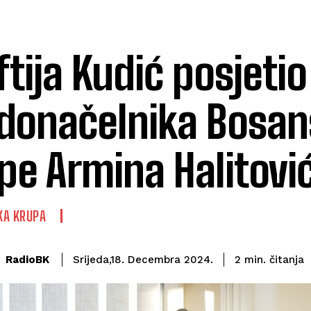
tija Kudić posjetio
donačelnika Bosan
pe Armina Halitovi
KA KRUPA
čitanja
RadioBK
2
min.
Srijeda,18. Decembra 2024.