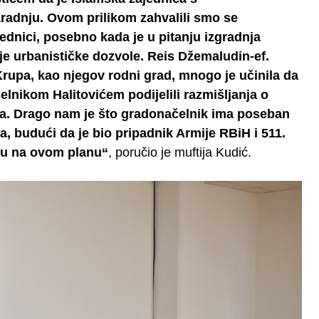
radnju. Ovom prilikom zahvalili smo se
ednici, posebno kada je u pitanju izgradnja
je urbanističke dozvole. Reis Džemaludin-ef.
rupa, kao njegov rodni grad, mnogo je učinila da
elnikom Halitovićem podijelili razmišljanja o
ća. Drago nam je što gradonačelnik ima poseban
 budući da je bio pripadnik Armije RBiH i 511.
oku na ovom planu“
, poručio je muftija Kudić.