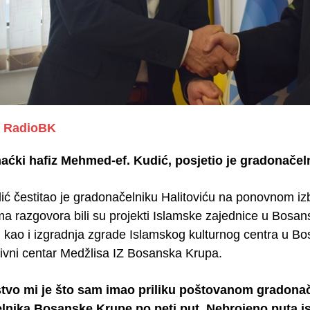
RadioBK
haćki hafiz Mehmed-ef. Kudić, posjetio je gradonače
dić čestitao je gradonačelniku Halitoviću na ponovnom i
a razgovora bili su projekti Islamske zajednice u Bosansk
 kao i izgradnja zgrade Islamskog kulturnog centra u Bos
tivni centar Medžlisa IZ Bosanska Krupa.
tvo mi je što sam imao priliku poštovanom gradonače
lnika Bosanske Krupe po peti put. Nebrojeno puta is