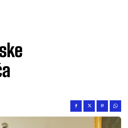
ske
ća