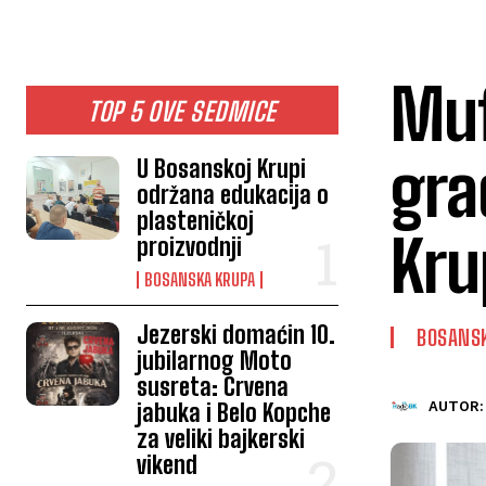
Muf
TOP 5 OVE SEDMICE
gra
U Bosanskoj Krupi
održana edukacija o
plasteničkoj
Kru
proizvodnji
BOSANSKA KRUPA
Jezerski domaćin 10.
BOSANS
jubilarnog Moto
susreta: Crvena
jabuka i Belo Kopche
AUTOR:
za veliki bajkerski
vikend