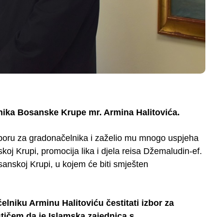
lnika Bosanske Krupe mr. Armina Halitovića.
zboru za gradonačelnika i zaželio mu mnogo uspjeha
oj Krupi, promocija lika i djela reisa Džemaludin-ef.
anskoj Krupi, u kojem će biti smješten
lniku Arminu Halitoviću čestitati izbor za
tičem da je Islamska zajednica s