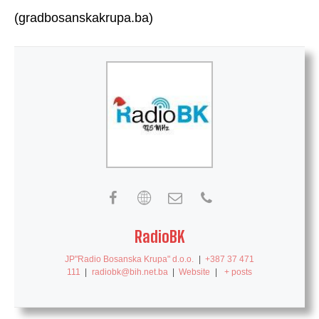
(gradbosanskakrupa.ba)
RadioBK
JP"Radio Bosanska Krupa" d.o.o.
|
+387 37 471
111
|
radiobk@bih.net.ba
|
Website
|
+ posts