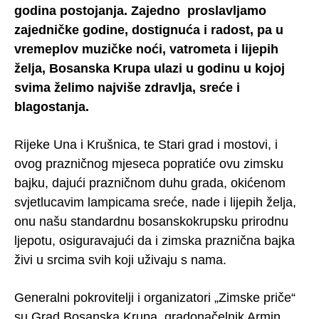
godina postojanja. Zajedno proslavljamo
zajedničke godine, dostignuća i radost, pa u
vremeplov muzičke noći, vatrometa i lijepih
želja, Bosanska Krupa ulazi u godinu u kojoj
svima želimo najviše zdravlja, sreće i
blagostanja.
Rijeke Una i Krušnica, te Stari grad i mostovi, i
ovog prazničnog mjeseca popratiće ovu zimsku
bajku, dajući prazničnom duhu grada, okićenom
svjetlucavim lampicama sreće, nade i lijepih želja,
onu našu standardnu bosanskokrupsku prirodnu
ljepotu, osiguravajući da i zimska praznična bajka
živi u srcima svih koji uživaju s nama.
Generalni pokrovitelji i organizatori „Zimske priče“
su Grad Bosanska Krupa, gradonačelnik Armin