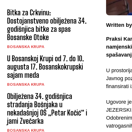
Bitka za Crkvinu:
Dostojanstveno obilježena 34.
Written by
godišnjica bitke za spas
Bosanske Otoke
Praksi Ka
namjenskih
BOSANSKA KRUPA
spašavanja
U Bosanskoj Krupi od 7. do 10.
augusta 17. Bosanskokrupski
U prostori
sajam meda
Javnog pozi
BOSANSKA KRUPA
finansirat
Obilježena 34. godišnjica
Ugovore je
stradanja Bošnjaka u
JEZERSKI,
nekadašnjoj OŠ „Petar Kočić“ i
Odobrenim 
jami Zvečarka
vatrogasni
BOSANSKA KRUPA