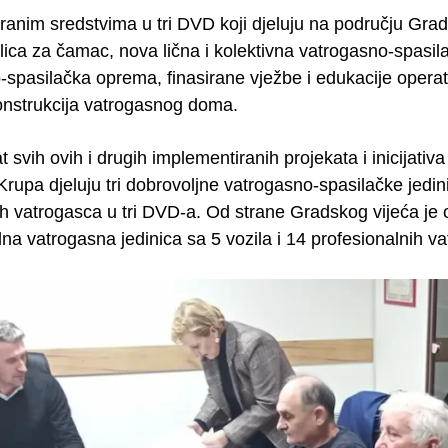
ranim sredstvima u tri DVD koji djeluju na području Gra
lica za čamac, nova lična i kolektivna vatrogasno-spasil
-spasilačka oprema, finasirane vježbe i edukacije opera
konstrukcija vatrogasnog doma.
t svih ovih i drugih implementiranih projekata i inicijat
rupa djeluju tri dobrovoljne vatrogasno-spasilačke jedin
ih vatrogasca u tri DVD-a. Od strane Gradskog vijeća je
na vatrogasna jedinica sa 5 vozila i 14 profesionalnih v