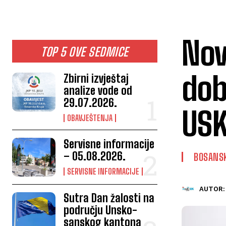
Nov
TOP 5 OVE SEDMICE
dob
Zbirni izvještaj
analize vode od
29.07.2026.
US
OBAVJEŠTENJA
Servisne informacije
– 05.08.2026.
BOSANS
SERVISNE INFORMACIJE
AUTOR:
Sutra Dan žalosti na
području Unsko-
sanskog kantona