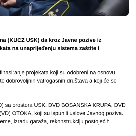
ona (KUCZ USK) da kroz Javne pozive iz
kata na unaprijeđenju sistema zaštite i
inasiranje projekata koji su odobreni na osnovu
te dobrovoljnih vatrogasnih društava a koji će se
a (DVD) sa prostora USK, DVD BOSANSKA KRUPA, DVD
) OTOKA, koji su ispunili uslove Javnog poziva.
me, izradu garaža, rekonstrukciju postojećih