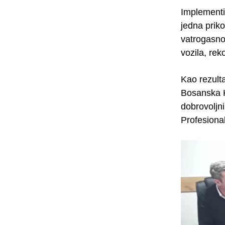
Implementi
jedna priko
vatrogasno
vozila, re
Kao rezulta
Bosanska K
dobrovoljn
Profesional