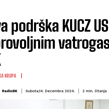
a podrška KUCZ U
rovoljnim vatroga
K
KA KRUPA
čitanja
RadioBK
2
min.
Subota,14. Decembra 2024.