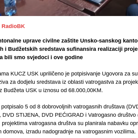
RadioBK
ntonalne uprave civilne zaštite Unsko-sanskog kant
 i Budžetskih sredstava sufinansira realizaciji proje
 bili smo svjedoci i ove godine
jama KUCZ USK upriličeno je potpisivanje Ugovora za suf
va za dodjelu sredstava iz oblasti vatrogastva za projek
i iz Budžeta USK u iznosu od 68.000,00KM.
 potpisalo 5 od 8 dobrovoljnih vatrogasnih društav
 DVD STIJENA, DVD PEĆIGRAD i Vatrogasno društvo (VD
projektima vatrogasna društva su planirala nabavku opre
h domova, izradu nadogradnje na vatrogasnim vozilima.