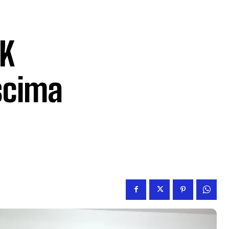
SK
scima