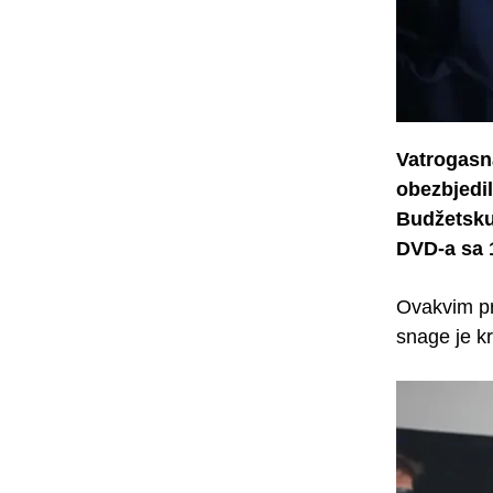
Vatrogas
obezbjedil
Budžetsku
DVD-a sa 
Ovakvim p
snage je k