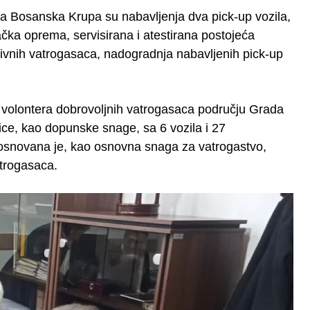
da Bosanska Krupa su nabavljenja dva pick-up vozila,
ačka oprema, servisirana i atestirana postojeća
tivnih vatrogasaca, nadogradnja nabavljenih pick-up
iva volontera dobrovoljnih vatrogasaca području Grada
ice, kao dopunske snage, sa 6 vozila i 27
 osnovana je, kao osnovna snaga za vatrogastvo,
atrogasaca.