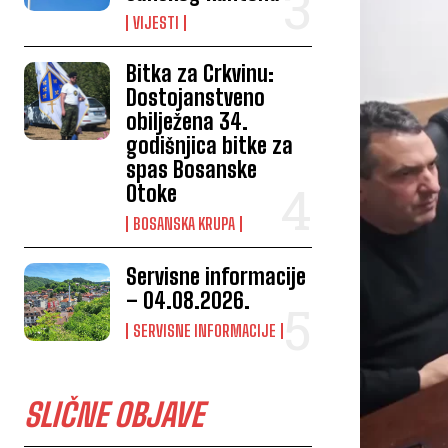
VIJESTI
Bitka za Crkvinu:
Dostojanstveno
obilježena 34.
godišnjica bitke za
spas Bosanske
Otoke
BOSANSKA KRUPA
Servisne informacije
– 04.08.2026.
SERVISNE INFORMACIJE
SLIČNE OBJAVE