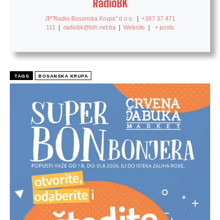
RadioBK
JP"Radio Bosanska Krupa" d.o.o.
|
+387 37 471
111
|
radiobk@bih.net.ba
|
Website
|
+ posts
TAGS
BOSANSKA KRUPA