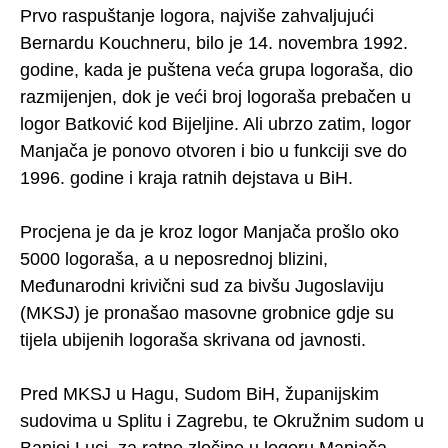
Prvo raspuštanje logora, najviše zahvaljujući
Bernardu Kouchneru, bilo je 14. novembra 1992.
godine, kada je puštena veća grupa logoraša, dio
razmijenjen, dok je veći broj logoraša prebačen u
logor Batković kod Bijeljine. Ali ubrzo zatim, logor
Manjača je ponovo otvoren i bio u funkciji sve do
1996. godine i kraja ratnih dejstava u BiH.
Procjena je da je kroz logor Manjača prošlo oko
5000 logoraša, a u neposrednoj blizini,
Međunarodni krivični sud za bivšu Jugoslaviju
(MKSJ) je pronašao masovne grobnice gdje su
tijela ubijenih logoraša skrivana od javnosti.
Pred MKSJ u Hagu, Sudom BiH, županijskim
sudovima u Splitu i Zagrebu, te Okružnim sudom u
Banjoj Luci, za ratne zločine u logoru Manjača