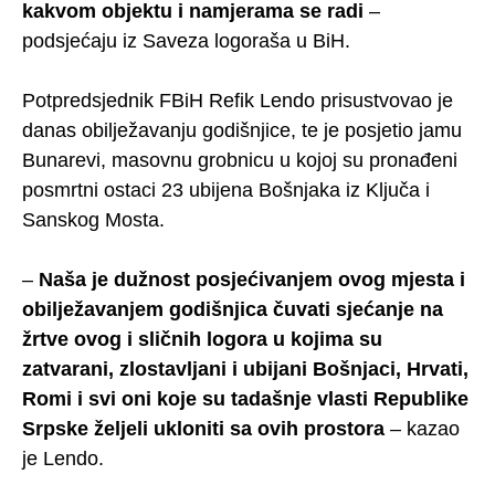
kakvom objektu i namjerama se radi
–
podsjećaju iz Saveza logoraša u BiH.
Potpredsjednik FBiH Refik Lendo prisustvovao je
danas obilježavanju godišnjice, te je posjetio jamu
Bunarevi, masovnu grobnicu u kojoj su pronađeni
posmrtni ostaci 23 ubijena Bošnjaka iz Ključa i
Sanskog Mosta.
–
Naša je dužnost posjećivanjem ovog mjesta i
obilježavanjem godišnjica čuvati sjećanje na
žrtve ovog i sličnih logora u kojima su
zatvarani, zlostavljani i ubijani Bošnjaci, Hrvati,
Romi i svi oni koje su tadašnje vlasti Republike
Srpske željeli ukloniti sa ovih prostora
– kazao
je Lendo.