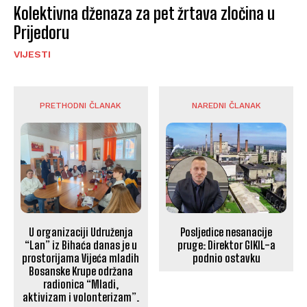
Kolektivna dženaza za pet žrtava zločina u
Prijedoru
VIJESTI
PRETHODNI ČLANAK
NAREDNI ČLANAK
U organizaciji Udruženja
Posljedice nesanacije
“Lan” iz Bihaća danas je u
pruge: Direktor GIKIL-a
prostorijama Vijeća mladih
podnio ostavku
Bosanske Krupe održana
radionica “Mladi,
aktivizam i volonterizam”.