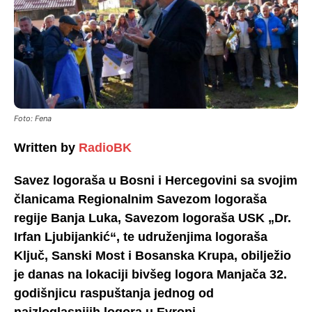
Foto: Fena
Written by
RadioBK
Savez logoraša u Bosni i Hercegovini sa svojim
članicama Regionalnim Savezom logoraša
regije Banja Luka, Savezom logoraša USK „Dr.
Irfan Ljubijankić“, te udruženjima logoraša
Ključ, Sanski Most i Bosanska Krupa, obilježio
je danas na lokaciji bivšeg logora Manjača 32.
godišnjicu raspuštanja jednog od
najzloglasnijih logora u Evropi.