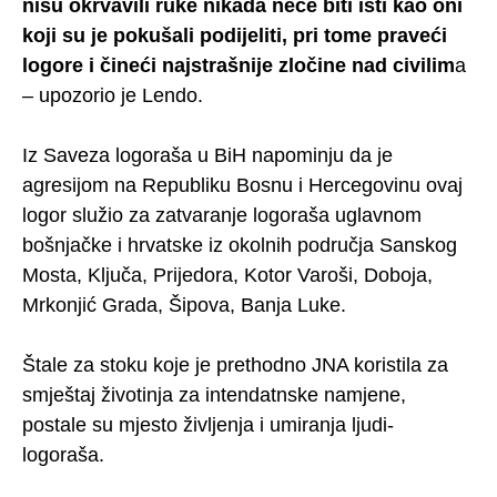
nisu okrvavili ruke nikada neće biti isti kao oni
koji su je pokušali podijeliti, pri tome praveći
logore i čineći najstrašnije zločine nad civilim
a
– upozorio je Lendo.
Iz Saveza logoraša u BiH napominju da je
agresijom na Republiku Bosnu i Hercegovinu ovaj
logor služio za zatvaranje logoraša uglavnom
bošnjačke i hrvatske iz okolnih područja Sanskog
Mosta, Ključa, Prijedora, Kotor Varoši, Doboja,
Mrkonjić Grada, Šipova, Banja Luke.
Štale za stoku koje je prethodno JNA koristila za
smještaj životinja za intendatnske namjene,
postale su mjesto življenja i umiranja ljudi-
logoraša.