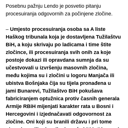
Posebnu pažnju Lendo je posvetio pitanju
procesuiranja odgovornih za počinjene zločine.
–
Umjesto procesuiranja osoba sa A liste
Haškog tribunala koja je dostavljena Tužilaštvu
BiH, a koju skrivaju po ladicama i time štite
zločince, ili procesuiranja svih onih za koje
postoje dokazi ili opravdana sumnja da su
učestvovali u izvršenju masovnih zločina,
među kojima su i zločini u logoru Manjača ili
ubistva Bošnjaka čija su tijela pronađena u
jami Bunarevi, Tužilaštvo BiH pokušava
fabriciranjem optužnica protiv časnih generala
Armije RBiH mijenjati karakter rata u Bosni i
Hercegovini i izjednačavati odgovornost za
zločine. Oni koji su branili državu i pri tome