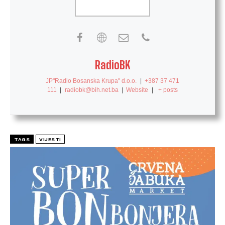
RadioBK
JP"Radio Bosanska Krupa" d.o.o.
|
+387 37 471
111
|
radiobk@bih.net.ba
|
Website
|
+ posts
TAGS
VIJESTI