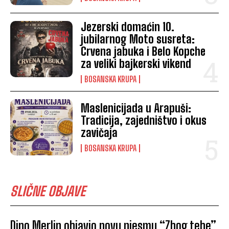
Jezerski domaćin 10.
jubilarnog Moto susreta:
Crvena jabuka i Belo Kopche
za veliki bajkerski vikend
BOSANSKA KRUPA
Maslenicijada u Arapuši:
Tradicija, zajedništvo i okus
zavičaja
BOSANSKA KRUPA
SLIČNE OBJAVE
Dino Merlin objavio novu pjesmu “Zbog tebe”