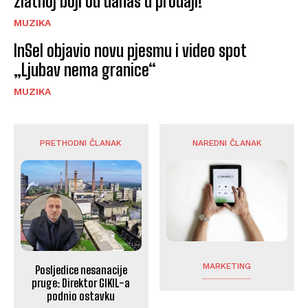
zlatnoj boji od danas u prodaji!
MUZIKA
InSel objavio novu pjesmu i video spot
„Ljubav nema granice“
MUZIKA
PRETHODNI ČLANAK
NAREDNI ČLANAK
MARKETING
Posljedice nesanacije
pruge: Direktor GIKIL-a
podnio ostavku