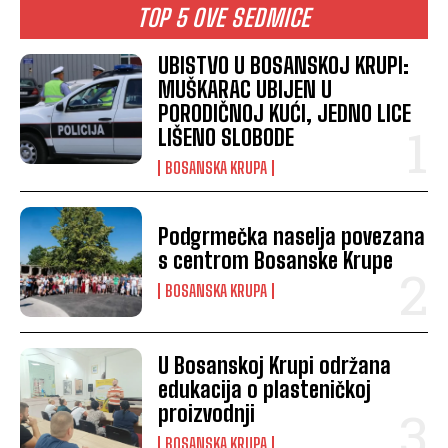
TOP 5 OVE SEDMICE
UBISTVO U BOSANSKOJ KRUPI:
MUŠKARAC UBIJEN U
PORODIČNOJ KUĆI, JEDNO LICE
LIŠENO SLOBODE
BOSANSKA KRUPA
Podgrmečka naselja povezana
s centrom Bosanske Krupe
BOSANSKA KRUPA
U Bosanskoj Krupi održana
edukacija o plasteničkoj
proizvodnji
BOSANSKA KRUPA