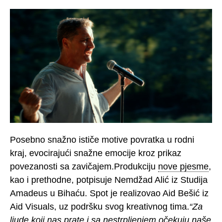
Posebno snažno ističe motive povratka u rodni
kraj, evocirajući snažne emocije kroz prikaz
povezanosti sa zavičajem.Produkciju
nove pjesme
,
kao i prethodne, potpisuje Nemdžad Alić iz Studija
Amadeus u Bihaću. Spot je realizovao Aid Bešić iz
Aid Visuals, uz podršku svog kreativnog tima.
“Za
ljude koji nas prate i sa nestrpljenjem očekuju naše