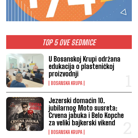
TOP 5 OVE SEDMICE
U Bosanskoj Krupi održana
edukacija o plasteničkoj
proizvodnji
BOSANSKA KRUPA
Jezerski domaćin 10.
jubilarnog Moto susreta:
Crvena jabuka i Belo Kopche
za veliki bajkerski vikend
BOSANSKA KRUPA