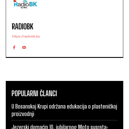
RADIOBK
https://radiobk.ba
POPULARNI ČLANCI
U Bosanskoj Krupi održana edukacija o plasteničkoj
proizvodnji
Jezerski domaćin 10. jubilarnog Moto susreta: