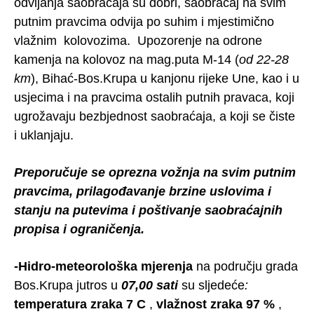
odvijanja saobraćaja su dobri, saobraćaj na svim
putnim pravcima odvija po suhim i mjestimično
vlažnim kolovozima. Upozorenje na odrone
kamenja na kolovoz na mag.puta M-14 (
od 22-28
km
), Bihać-Bos.Krupa u kanjonu rijeke Une, kao i u
usjecima i na pravcima ostalih putnih pravaca, koji
ugrožavaju bezbjednost saobraćaja, a koji se čiste
i uklanjaju.
Preporučuje se oprezna vožnja na svim putnim
pravcima, prilagođavanje brzine uslovima i
stanju na putevima i poštivanje saobraćajnih
propisa i ograničenja.
-Hidro-meteorološka mjerenja
na području grada
Bos.Krupa jutros u
07,00 sati
su sljedeće
:
temperatura
zraka 7 C
,
vlažnost zraka 97 %
,