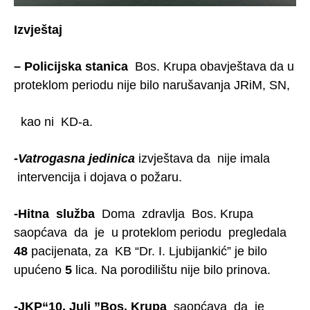
Izvještaj
– Policijska stanica
Bos. Krupa obavještava da u
proteklom periodu nije bilo narušavanja JRiM, SN,
kao ni KD-a.
-Vatrogasna jedinica
izvještava da nije imala
intervencija i dojava o požaru.
-Hitna služba
Doma zdravlja Bos. Krupa
saopćava da je u proteklom periodu pregledala
48
pacijenata, za KB “Dr. I. Ljubijankić” je bilo
upućeno
5
lica. Na porodilištu nije bilo prinova.
-JKP“10. Juli ”Bos. Krupa
saopćava da je