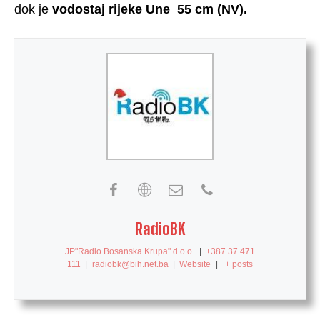
dok je
vodostaj
rijeke Une 55 cm (NV).
RadioBK
JP"Radio Bosanska Krupa" d.o.o.
|
+387 37 471
111
|
radiobk@bih.net.ba
|
Website
|
+ posts