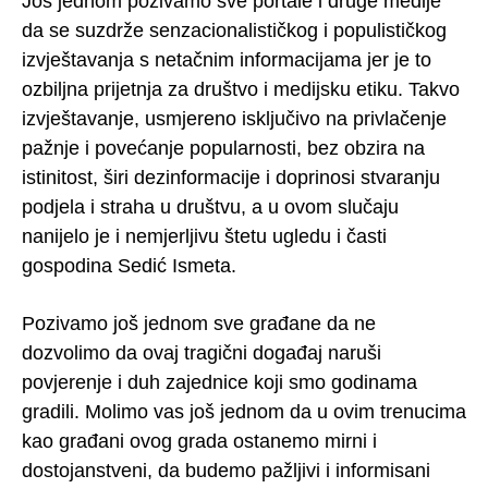
Još jednom pozivamo sve portale i druge medije
da se suzdrže senzacionalističkog i populističkog
izvještavanja s netačnim informacijama jer je to
ozbiljna prijetnja za društvo i medijsku etiku. Takvo
izvještavanje, usmjereno isključivo na privlačenje
pažnje i povećanje popularnosti, bez obzira na
istinitost, širi dezinformacije i doprinosi stvaranju
podjela i straha u društvu, a u ovom slučaju
nanijelo je i nemjerljivu štetu ugledu i časti
gospodina Sedić Ismeta.
Pozivamo još jednom sve građane da ne
dozvolimo da ovaj tragični događaj naruši
povjerenje i duh zajednice koji smo godinama
gradili. Molimo vas još jednom da u ovim trenucima
kao građani ovog grada ostanemo mirni i
dostojanstveni, da budemo pažljivi i informisani