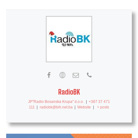
RadioBK
JP"Radio Bosanska Krupa" d.o.o.
|
+387 37 471
111
|
radiobk@bih.net.ba
|
Website
|
+ posts