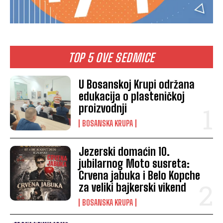
TOP 5 OVE SEDMICE
U Bosanskoj Krupi održana
edukacija o plasteničkoj
proizvodnji
BOSANSKA KRUPA
Jezerski domaćin 10.
jubilarnog Moto susreta:
Crvena jabuka i Belo Kopche
za veliki bajkerski vikend
BOSANSKA KRUPA