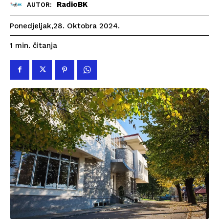
RadioBK
AUTOR:
Ponedjeljak,28. Oktobra 2024.
čitanja
1
min.