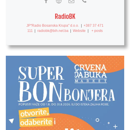
RadioBK
JP"Radio Bosanska Krupa" d.o.o.
|
+387 37 471
111
|
radiobk@bih.net.ba
|
Website
|
+ posts