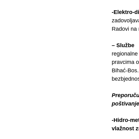
-Elektro-d
zadovoljav
Radovi na 
– Službe
regionalne
pravcima o
Bihać-Bos.
bezbjednost
Preporuču
poštivanje
-Hidro-me
vlažnost 