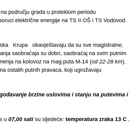
na području grada u proteklom periodu
poruci električne energije na TS II OŠ i TS Vodovod.
 Krupa obavještavaju da su sve magistralne,
janja saobraćaja su dobri, saobraćaj na svim putnim
menja na kolovoz na mag.puta M-14 (
od 22-28 km
),
ma ostalih putnih pravaca, koji ugrožavaju
gođavanje brzine uslovima i stanju na putevima i
os u
07,00 sati
su sljedeće
:
temperatura
zraka 13 C
,