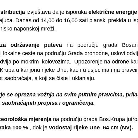
istribucija
izvještava da je isporuka
električne energije
ajuća. Danas od 14,00 do 16,00 sati planski prekida u is
nisko naponskoj mreži.
 za održavanje puteva
na području grada Bosanska
 i lokalne ceste na području Grada prohodne, uslovi odvi
dvija po mokrim kolovozima. Upozorenje na odrone ka
Krupa u kanjonu rijeke Une, kao i u usjecima i na pravci
 saobraćaja, a koji se čiste i uklanjaju.
je se oprezna vožnja na svim putnim pravcima, prila
 saobraćajnih propisa i ograničenja.
teorološka mjerenja
na području grada Bos.Krupa jutr
zraka 100 %
, dok je
vodostaj
rijeke Une 64 cm (NV).