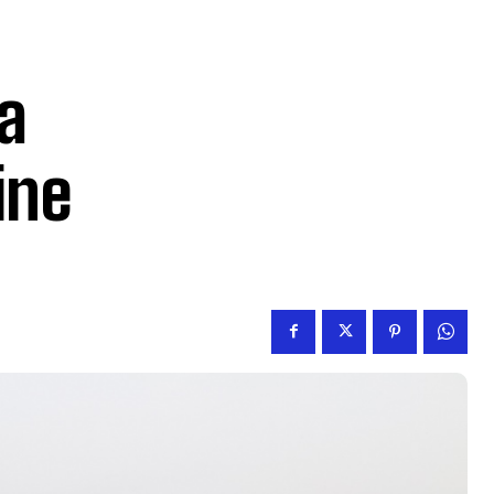
a
ine