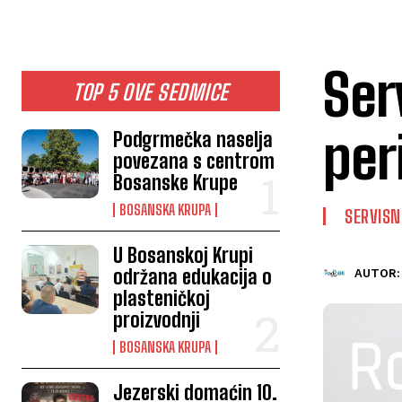
Ser
TOP 5 OVE SEDMICE
per
Podgrmečka naselja
povezana s centrom
Bosanske Krupe
BOSANSKA KRUPA
SERVISN
U Bosanskoj Krupi
održana edukacija o
AUTOR:
plasteničkoj
proizvodnji
BOSANSKA KRUPA
Jezerski domaćin 10.