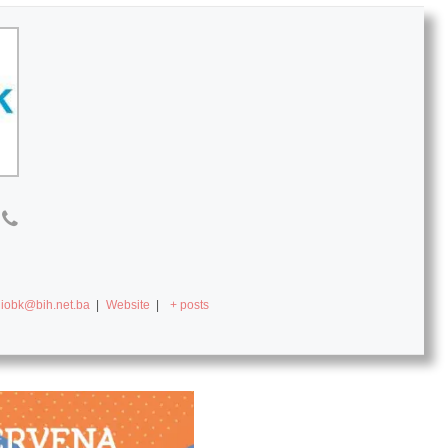
diobk@bih.net.ba
|
Website
|
+ posts