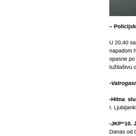
– Policijs
U 20,40 sa
napadom hl
opasne po ž
tužilaštvu
-Vatrogas
-Hitna sl
I. Ljubijan
-JKP“10. 
Danas od 0