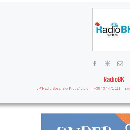
RadioBK
JP"Radio Bosanska Krupa" d.o.o.
|
+387 37 471 111
|
ra