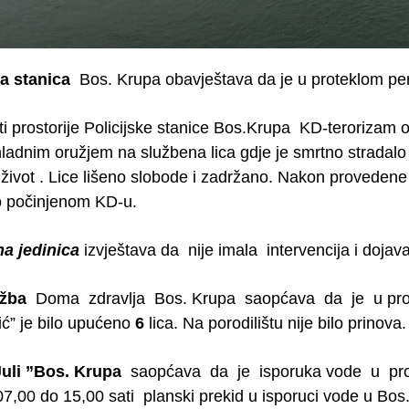
ka stanica
Bos. Krupa obavještava da je u proteklom peri
ti prostorije Policijske stanice Bos.Krupa KD-terorizam 
adnim oružjem na službena lica gdje je smrtno stradalo 
ivot . Lice lišeno slobode i zadržano. Nakon provedene k
 o počinjenom KD-u.
na jedinica
izvještava da nije imala intervencija i doja
užba
Doma zdravlja Bos. Krupa saopćava da je u pro
kić” je bilo upućeno
6
lica. Na porodilištu nije bilo prinova.
Juli ”Bos. Krupa
saopćava da je isporuka vode u prot
7,00 do 15,00 sati planski prekid u isporuci vode u Bos