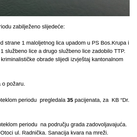
odu zabilježeno slijedeće:
od strane 1 maloljetnog lica upadom u PS Bos.Krupa i
1 službeno lice a drugo službeno lice zadobilo TTP.
riminalističke obrade slijedi izvještaj kantonalnom
va o požaru.
teklom periodu pregledala
35
pacijenata, za KB “Dr.
eklom periodu na području grada zadovoljavajuća.
.Otoci ul. Radnička. Sanacija kvara na mreži.