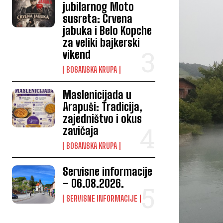
jubilarnog Moto
susreta: Crvena
jabuka i Belo Kopche
za veliki bajkerski
vikend
BOSANSKA KRUPA
Maslenicijada u
Arapuši: Tradicija,
zajedništvo i okus
zavičaja
BOSANSKA KRUPA
Servisne informacije
– 06.08.2026.
SERVISNE INFORMACIJE