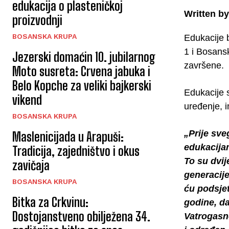
edukacija o plasteničkoj
Written by
proizvodnji
BOSANSKA KRUPA
Edukacije 
1 i Bosansk
Jezerski domaćin 10. jubilarnog
završene.
Moto susreta: Crvena jabuka i
Belo Kopche za veliki bajkerski
Edukacije s
vikend
uređenje, 
BOSANSKA KRUPA
„Prije sve
Maslenicijada u Arapuši:
edukacijam
Tradicija, zajedništvo i okus
To su dvij
zavičaja
generacije
BOSANSKA KRUPA
ću podsjet
Bitka za Crkvinu:
godine, da
Dostojanstveno obilježena 34.
Vatrogasn