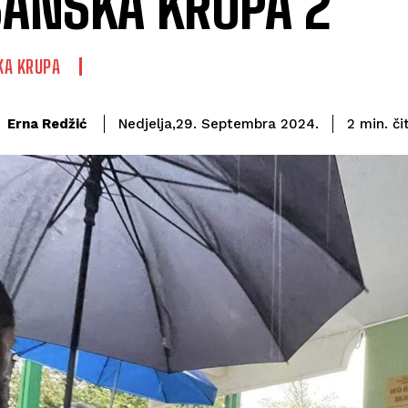
ANSKA KRUPA 2
KA KRUPA
či
Erna Redžić
2
min.
Nedjelja,29. Septembra 2024.