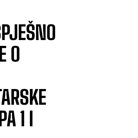
SPJEŠNO
E O
TARSKE
A 1 I