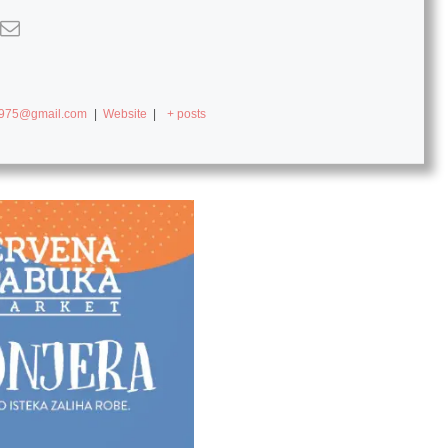
c975@gmail.com
|
Website
|
+ posts