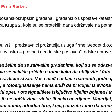
Erna Redžić
bosanskokrupskih građana i građanki o uspostavi katast
a Krupa 2, koje su se proteklih dana održavale na petnae
u vršili predstavnici pružatelja usluga firme Geodet d.o.
imovinsko – pravne i geodetske poslove Gradske uprav
ga želim da se zahvalim građanima, koji su se odazval
a se najviše pričalo o tome kako da obilježite i fo
e različite stvari. Vaša međa ostaje i narednih godin
, a fotosignalisanje nama služi da bi vidjeli iz avi
iti opet. Fotosignališete isključivo bijelim bojama i 
 ih ne uništi zima, vjetar ili neko nevrijeme. Materija
om domu, određen broj, kojeg možete tamo da preuzme