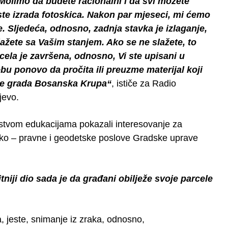
 Molimo da budete racionalni i da svi možete
jeste izrada fotoskica. Nakon par mjeseci, mi ćemo
e. Sljedeća, odnosno, zadnja stavka je izlaganje,
 slažete sa Vašim stanjem. Ako se ne slažete, to
rcela je završena, odnosno, Vi ste upisani u
bu ponovo da pročita ili preuzme materijal koji
rave grada Bosanska Krupa“
, ističe za Radio
jevo.
stvom edukacijama pokazali interesovanje za
nsko – pravne i geodetske poslove Gradske uprave
niji dio sada je da građani obilježe svoje parcele
a, jeste, snimanje iz zraka, odnosno,