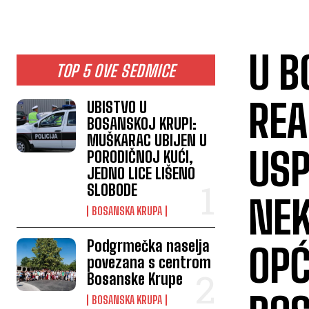
U B
TOP 5 OVE SEDMICE
REA
UBISTVO U
BOSANSKOJ KRUPI:
MUŠKARAC UBIJEN U
USP
PORODIČNOJ KUĆI,
JEDNO LICE LIŠENO
SLOBODE
NEK
BOSANSKA KRUPA
Podgrmečka naselja
OPĆ
povezana s centrom
Bosanske Krupe
BOSANSKA KRUPA