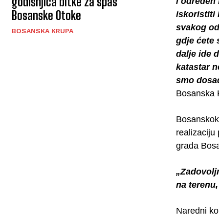
godišnjica bitke za spas
i određen 
Bosanske Otoke
iskoristit
svakog od 
BOSANSKA KRUPA
gdje ćete 
dalje ide 
katastar n
smo dosad 
Bosanska K
Bosanskokr
realizacij
grada Bosa
„Zadovoljn
na terenu,
Naredni kor