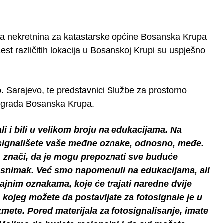
ra nekretnina za katastarske općine Bosanska Krupa
st različitih lokacija u Bosanskoj Krupi su uspješno
o. Sarajevo, te predstavnici Službe za prostorno
e grada Bosanska Krupa.
i i bili u velikom broju na edukacijama. Na
tosignališete vaše međne oznake, odnosno, međe.
a, znači, da je mogu prepoznati sve buduće
ona snimak. Već smo napomenuli na edukacijama, ali
trajnim oznakama, koje će trajati naredne dvije
l, kojeg možete da postavljate za fotosignale je u
te. Pored materijala za fotosignalisanje, imate