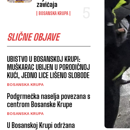
zavičaja
BOSANSKA KRUPA
SLIČNE OBJAVE
UBISTVO U BOSANSKOJ KRUPI:
MUŠKARAC UBIJEN U PORODIČNOJ
KUĆI, JEDNO LICE LIŠENO SLOBODE
BOSANSKA KRUPA
Podgrmečka naselja povezana s
centrom Bosanske Krupe
BOSANSKA KRUPA
U Bosanskoj Krupi održana