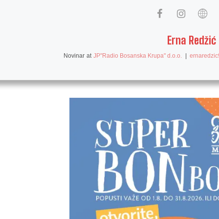
Erna Redžić
Novinar
at
JP"Radio Bosanska Krupa" d.o.o.
|
ernaredzi