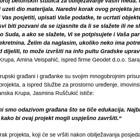
broj betonskih stubića za obilježavanje vaših međa.
i i uzeti dio materijala. Naredni korak ovog projekta 
Vas posjetiti, upisati Vaše podatke, te ucrtati objekt
svi biti pozvani da se izjasnite da li se slažete ili ne
do Suda, a ako se slažete, Vi se potpisujete i Vaša pa
ekretnina. Želim da naglasim, ukoliko neko ima potre
dijelili, to može izvršiti na info pultu Gradske up
rupa, Amina Veispahić, ispred firme Geodet d.o.o. Sara
upski građani i građanke su svojim mnogobrojnim prisu
u projekta, a ispred Službe za prostorno uređenje, imovi
nska Krupa, Jasmina Ruščukić ističe:
i smo odazivom građana što se tiče edukacija. Najbit
 kako bi ovaj projekt mogli uspješno završiti.“
ak projekta, koji će se vršiti nakon obilježavanja posjed