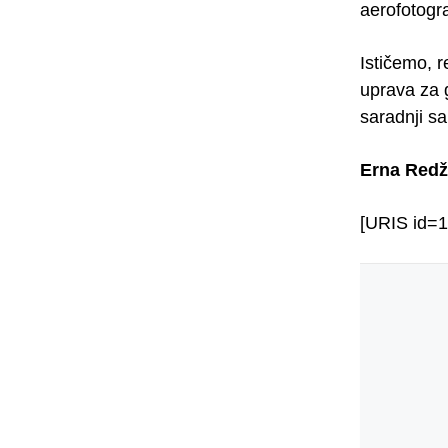
aerofotogr
Ističemo, 
uprava za 
saradnji s
Erna Redž
[URIS id=1