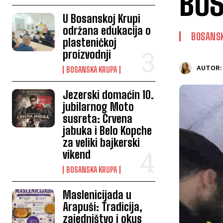
BOS
U Bosanskoj Krupi
održana edukacija o
BOSANS
plasteničkoj
proizvodnji
AUTOR:
BOSANSKA KRUPA
Jezerski domaćin 10.
jubilarnog Moto
susreta: Crvena
jabuka i Belo Kopche
za veliki bajkerski
vikend
BOSANSKA KRUPA
Maslenicijada u
Arapuši: Tradicija,
zajedništvo i okus