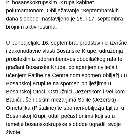
2. bosanskokrupskim „Krupa kabine“
polumaratonom. Obilježavanje “Septembarskih
dana slobode” nastavljeno je 16. i 17. septembra
brojnim aktivnostima.
U ponedjeljak, 16. septembra, predstavnici izvršne
i zakonodavne vlasti Bosanske Krupe, udruženja
proisteklih iz odbrambeno-oslobodilačkog rata te
građani Bosanske Krupe, polaganjem cvijeća i
učenjem Fatihe na Centralnom spomen-obilježju u
Bosanskoj Krupi te na spomen-obilježjima u
Bosanskoj Otoci, Ostružnici, Jezerskom i Velikom
Badiću, šehidskim mezarjima Solile (Jezerski) i
Ometaljka (Pištaline) te spomen-obilježju Ljiljan u
Bosanskoj Krupi, odali počast onima koji su u
temelje bosanskokrupske slobode ugradili svoje
živote.