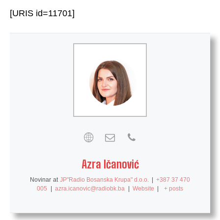
[URIS id=11701]
Azra Ičanović
Novinar
at
JP"Radio Bosanska Krupa" d.o.o.
|
+387 37 470
005
|
azra.icanovic@radiobk.ba
|
Website
|
+ posts