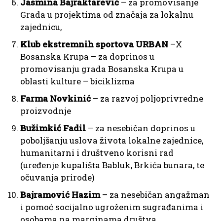
Jasmina Bajraktarević
– za promovisanje
Grada u projektima od značaja za lokalnu
zajednicu,
Klub ekstremnih sportova URBAN
–X
Bosanska Krupa – za doprinos u
promovisanju grada Bosanska Krupa u
oblasti kulture – biciklizma
Farma Novkinić
– za razvoj poljoprivredne
proizvodnje
Bužimkić Fadil
– za nesebičan doprinos u
poboljšanju uslova života lokalne zajednice,
humanitarni i društveno korisni rad
(uređenje kupališta Babluk, Brkića bunara, te
očuvanja prirode)
Bajramović Hazim
– za nesebičan angažman
i pomoć socijalno ugroženim sugrađanima i
osobama na marginama društva