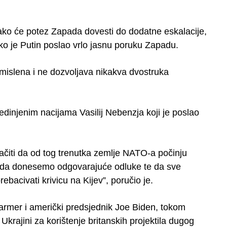
kako će potez Zapada dovesti do dodatne eskalacije,
ako je Putin poslao vrlo jasnu poruku Zapadu.
smislena i ne dozvoljava nikakva dvostruka
Ujedinjenim nacijama Vasilij Nebenzja koji je poslao
ačiti da od tog trenutka zemlje NATO-a počinju
ni da donesemo odgovarajuće odluke te da sve
acivati krivicu na Kijev”, poručio je.
 Starmer i američki predsjednik Joe Biden, tokom
krajini za korištenje britanskih projektila dugog