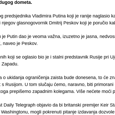
dugog dometa.
g predsjednika Vladimira Putina koji je ranije naglasio 
i njegov glasnogovornik Dmitrij Peskov koji je poručio k
ju je Putin dao je veoma važna, izuzetno je jasna, nedvo
, naveo je Peskov.
ih koji se oglasio bio je i stalni predstavnik Rusije pri 
e Zapadu.
a o ukidanja ograničenja zaista bude donesena, to će zn
at s Rusijom. U tom slučaju ćemo, naravno, biti primora
 toga prepišemo zapadnim kolegama. Više nećete moći preb
ist Daily Telegraph objavio da bi britanski premijer Keir
Washingtonu, mogli pokrenuti pitanje izdavanja dozvole U