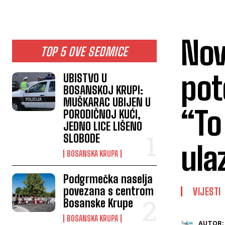
Nov
TOP 5 OVE SEDMICE
pot
UBISTVO U
BOSANSKOJ KRUPI:
MUŠKARAC UBIJEN U
“To
PORODIČNOJ KUĆI,
JEDNO LICE LIŠENO
SLOBODE
ula
BOSANSKA KRUPA
Podgrmečka naselja
povezana s centrom
VIJESTI
Bosanske Krupe
BOSANSKA KRUPA
AUTOR: