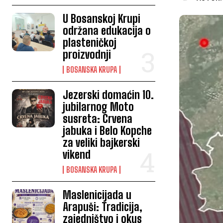
U Bosanskoj Krupi
održana edukacija o
plasteničkoj
proizvodnji
BOSANSKA KRUPA
Jezerski domaćin 10.
jubilarnog Moto
susreta: Crvena
jabuka i Belo Kopche
za veliki bajkerski
vikend
BOSANSKA KRUPA
Maslenicijada u
Arapuši: Tradicija,
zajedništvo i okus