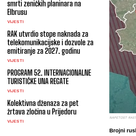
smrti zeničkih planinara na
Elbrusu
VIJESTI
RAK utvrdio stope naknada za
telekomunikacijske i dozvole za
emitiranje za 2027. godinu
VIJESTI
PROGRAM 52. INTERNACIONALNE
TURISTIČKE UNA REGATE
VIJESTI
Kolektivna dženaza za pet
žrtava zločina u Prijedoru
NAPETOST RAST
VIJESTI
Brojni rus