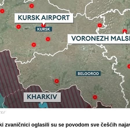
E//
ki zvaničnici oglasili su se povodom sve češćih najav