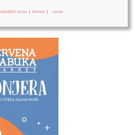
diobk@bih.net.ba
|
Website
|
+ posts