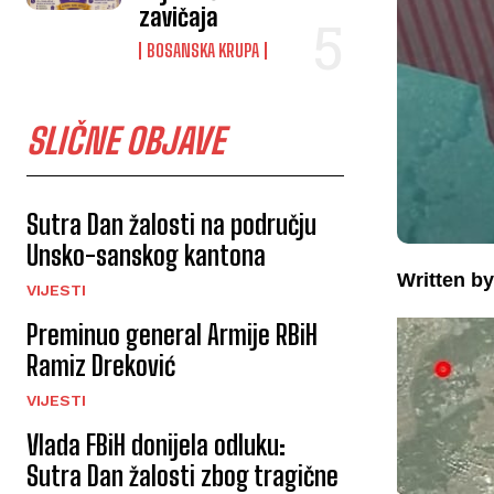
zavičaja
BOSANSKA KRUPA
SLIČNE OBJAVE
Sutra Dan žalosti na području
Unsko-sanskog kantona
Written by
VIJESTI
Preminuo general Armije RBiH
Ramiz Dreković
VIJESTI
Vlada FBiH donijela odluku:
Sutra Dan žalosti zbog tragične