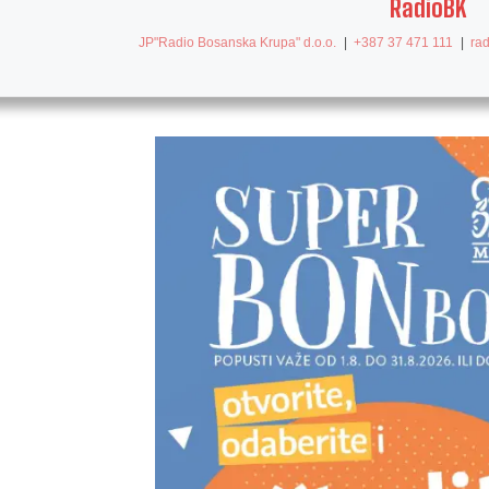
RadioBK
JP"Radio Bosanska Krupa" d.o.o.
|
+387 37 471 111
|
ra