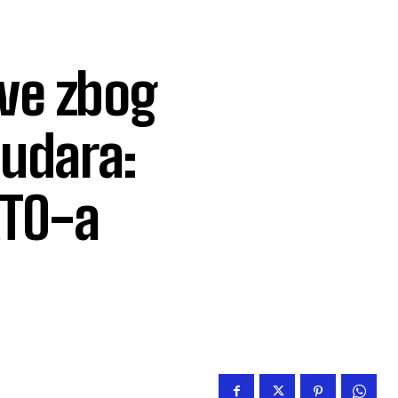
kve zbog
 udara:
ATO-a