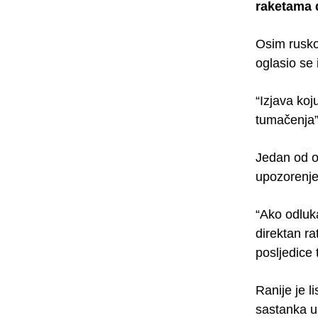
raketama 
Osim rusko
oglasio se 
“Izjava ko
tumačenja”
Jedan od on
upozorenj
“Ako odluk
direktan r
posljedice
Ranije je l
sastanka u 