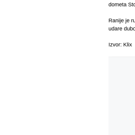
dometa St
Ranije je r
udare dubok
Izvor: Klix