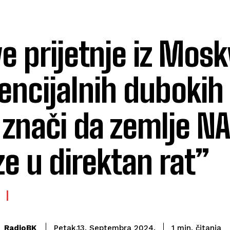
e prijetnje iz Mos
encijalnih dubokih
 znači da zemlje N
ze u direktan rat”
čitanja
RadioBK
1
min.
Petak,13. Septembra 2024.