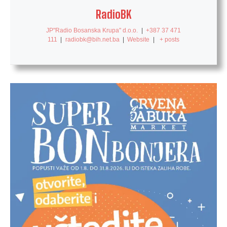
RadioBK
JP"Radio Bosanska Krupa" d.o.o.
|
+387 37 471
111
|
radiobk@bih.net.ba
|
Website
|
+ posts