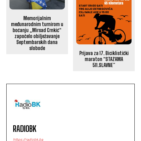
Memorijalnim
međunarodnim turnirom u
boćanju „Mirsad Crnkić“
započelo obilježavanje
Septembarskih dana
slobode
Prijava za 17. Biciklistički
maraton “STAZAMA
511.SLAVNE”
RADIOBK
https://radiobk.ba