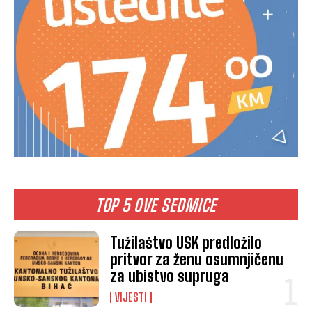
TOP 5 OVE SEDMICE
Tužilaštvo USK predložilo
pritvor za ženu osumnjičenu
za ubistvo supruga
VIJESTI