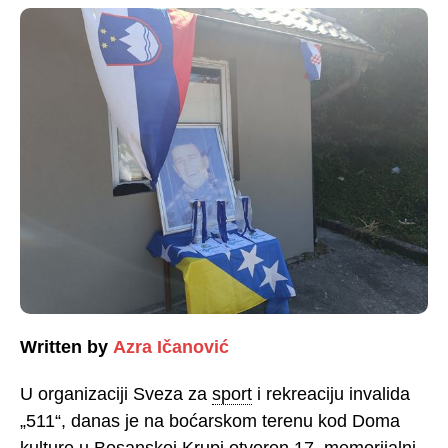
Written by
Azra Ičanović
U organizaciji Sveza za
sport
i rekreaciju invalida
„511“, danas je na boćarskom terenu kod Doma
kulture u Bosanskoj Krupi otvoren 17. memorijalni