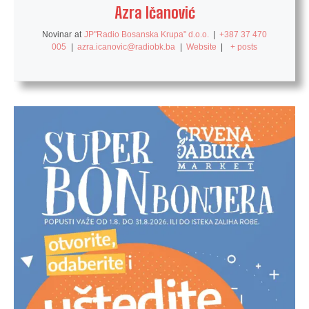
Azra Ičanović
Novinar
at
JP"Radio Bosanska Krupa" d.o.o.
|
+387 37 470
005
|
azra.icanovic@radiobk.ba
|
Website
|
+ posts