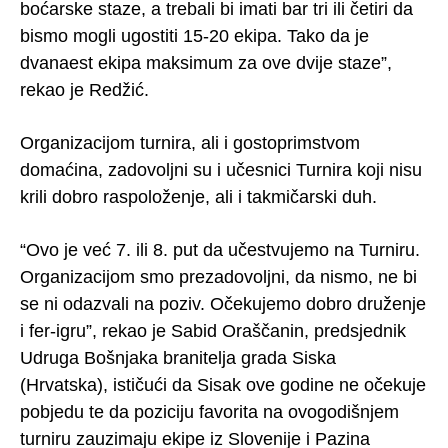
boćarske staze, a trebali bi imati bar tri ili četiri da
bismo mogli ugostiti 15-20 ekipa. Tako da je
dvanaest ekipa maksimum za ove dvije staze”,
rekao je Redžić.
Organizacijom turnira, ali i gostoprimstvom
domaćina, zadovoljni su i učesnici Turnira koji nisu
krili dobro raspoloženje, ali i takmičarski duh.
“Ovo je već 7. ili 8. put da učestvujemo na Turniru.
Organizacijom smo prezadovoljni, da nismo, ne bi
se ni odazvali na poziv. Očekujemo dobro druženje
i fer-igru”, rekao je Sabid Oraščanin, predsjednik
Udruga Bošnjaka branitelja grada Siska
(Hrvatska), ističući da Sisak ove godine ne očekuje
pobjedu te da poziciju favorita na ovogodišnjem
turniru zauzimaju ekipe iz Slovenije i Pazina