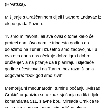
(Hrvatska).
Mišljenje s Oraščaninom dijeli i Sandro Ladavac iz
ekipe grada Pazina:
“Nismo mi favoriti, ali sve ovisi o tome kako će
proteći dan. Ovo nam je trinaesta godina da
dolazimo na Turnir i izuzetno smo zadovoljni. I u
ova dva dana nas očekuje dobra igra i dobro
druženje”, a na pitanje da li planiraju i sljedeće
godine učestvovati na Turniru bez razmišljanja
odgovara: “Dok god smo živi!”
Memorijalni međunarodni turnir u boćanju „Mirsad
Crnkić“ organizira se u znak sjećanja na lik i djelo
komandanta 511. slavne bbr., Mirsada Crnkića te
se s njim, već godinama, simbolično otvara