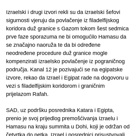
Izraelski i drugi izvori rekli su da izraelski šefovi
sigurnosti vjeruju da povlačenje iz filadelfijskog
koridora duž granice s Gazom tokom šest sedmica
prve faze sporazuma ne bi omogućilo Hamasu da
se značajno naoruža te da bi određene
neodređene procedure duž granice mogle
kompenzirati izraelsko povlačenje iz pograničnog
područja. Kanal 12 je pozivajući se na egipatske
izvore, rekao da Izrael i Egipat rade na dogovoru u
vezi s filadelfijskim koridorom i graničnim
prijelazom Rafah.
SAD, uz podršku posrednika Katara i Egipta,
prenio je svoj prijedlog premošćivanja Izraelu i
Hamasu na kraju summita u Dohi, koji je održan od
četvrtka do petka. Izrael i posrednici prisustvovali