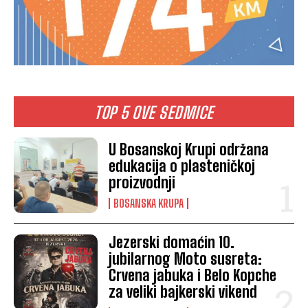
TOP 5 OVE SEDMICE
U Bosanskoj Krupi održana
edukacija o plasteničkoj
proizvodnji
BOSANSKA KRUPA
Jezerski domaćin 10.
jubilarnog Moto susreta:
Crvena jabuka i Belo Kopche
za veliki bajkerski vikend