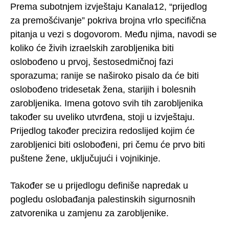
Prema subotnjem izvještaju Kanala12, “prijedlog
za premošćivanje” pokriva brojna vrlo specifična
pitanja u vezi s dogovorom. Među njima, navodi se
koliko će živih izraelskih zarobljenika biti
oslobođeno u prvoj, šestosedmičnoj fazi
sporazuma; ranije se naširoko pisalo da će biti
oslobođeno tridesetak žena, starijih i bolesnih
zarobljenika. Imena gotovo svih tih zarobljenika
također su uveliko utvrđena, stoji u izvještaju.
Prijedlog također precizira redoslijed kojim će
zarobljenici biti oslobođeni, pri čemu će prvo biti
puštene žene, uključujući i vojnikinje.
Također se u prijedlogu definiše napredak u
pogledu oslobađanja palestinskih sigurnosnih
zatvorenika u zamjenu za zarobljenike.