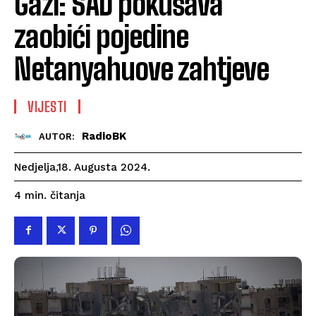
Gazi: SAD pokušava
zaobići pojedine
Netanyahuove zahtjeve
VIJESTI
RadioBK
AUTOR:
Nedjelja,18. Augusta 2024.
čitanja
4
min.