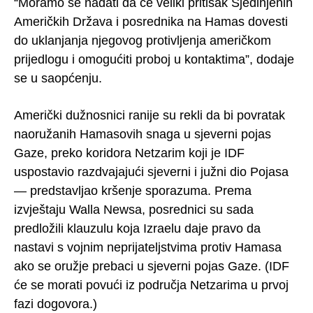
“Moramo se nadati da će veliki pritisak Sjedinjenih
Američkih Država i posrednika na Hamas dovesti
do uklanjanja njegovog protivljenja američkom
prijedlogu i omogućiti proboj u kontaktima”, dodaje
se u saopćenju.
Američki dužnosnici ranije su rekli da bi povratak
naoružanih Hamasovih snaga u sjeverni pojas
Gaze, preko koridora Netzarim koji je IDF
uspostavio razdvajajući sjeverni i južni dio Pojasa
— predstavljao kršenje sporazuma. Prema
izvještaju Walla Newsa, posrednici su sada
predložili klauzulu koja Izraelu daje pravo da
nastavi s vojnim neprijateljstvima protiv Hamasa
ako se oružje prebaci u sjeverni pojas Gaze. (IDF
će se morati povući iz područja Netzarima u prvoj
fazi dogovora.)