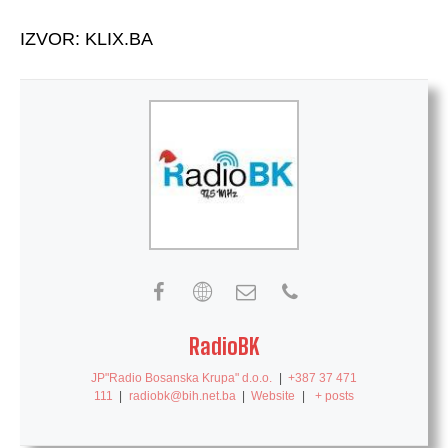
IZVOR: KLIX.BA
RadioBK
JP"Radio Bosanska Krupa" d.o.o.
|
+387 37 471
111
|
radiobk@bih.net.ba
|
Website
|
+ posts