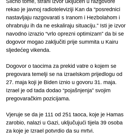
Slično tome, strani izvor uključen u razgovore
rekao je javnoj radioteleviziji Kan da “posrednici
nastavljaju razgovarati s Iranom i Hezbolahom i
ohrabruju ih da ne eskaliraju situaciju.” Isti je izvor
navodno izrazio “vrlo oprezni optimizam” da bi se
dogovor mogao zaključiti prije summita u Kairu
sljedećeg vikenda.
Dogovor o taocima za prekid vatre o kojem se
pregovara temelji se na izraelskom prijedlogu od
27. maja koji je Biden iznio u govoru 31. maja.
Izrael je od tada dodao “pojašnjenja” svojim
pregovaračkim pozicijama.
Vjeruje se da je 111 od 251 taoca, koje je Hamas
zarobio, nalazi u Gazi, uključujući tijela 39 osoba
za koje je Izrael potvrdio da su mrtvi.