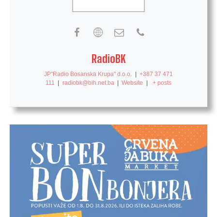
RadioBK
JP"Radio Bosanska Krupa" d.o.o.
|
+387 37 471
111
|
radiobk@bih.net.ba
|
Website
|
+ posts