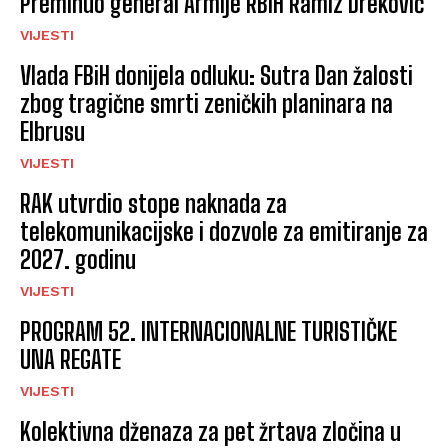
Preminuo general Armije RBiH Ramiz Dreković
VIJESTI
Vlada FBiH donijela odluku: Sutra Dan žalosti
zbog tragične smrti zeničkih planinara na
Elbrusu
VIJESTI
RAK utvrdio stope naknada za
telekomunikacijske i dozvole za emitiranje za
2027. godinu
VIJESTI
PROGRAM 52. INTERNACIONALNE TURISTIČKE
UNA REGATE
VIJESTI
Kolektivna dženaza za pet žrtava zločina u