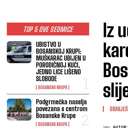
Iz 
TOP 5 OVE SEDMICE
kar
UBISTVO U
BOSANSKOJ KRUPI:
MUŠKARAC UBIJEN U
Bos
PORODIČNOJ KUĆI,
JEDNO LICE LIŠENO
SLOBODE
sli
BOSANSKA KRUPA
Podgrmečka naselja
povezana s centrom
OBAVJE
Bosanske Krupe
BOSANSKA KRUPA
AUTOR: