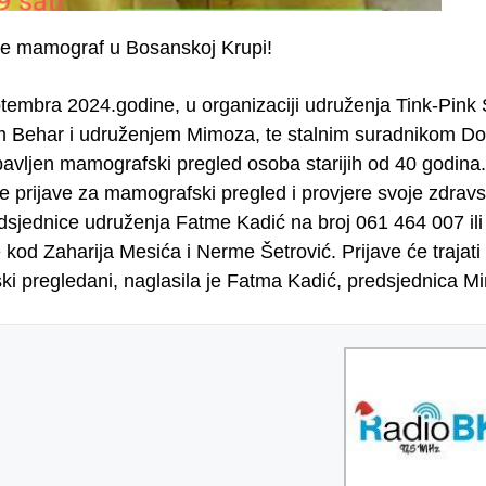
ne mamograf u Bosanskoj Krupi!
tembra 2024.godine, u organizaciji udruženja Tink-Pink
 Behar i udruženjem Mimoza, te stalnim suradnikom D
obavljen mamografski pregled osoba starijih od 40 godin
e prijave za mamografski pregled i provjere svoje zdravs
edsjednice udruženja Fatme Kadić na broj 061 464 007 i
 kod Zaharija Mesića i Nerme Šetrović. Prijave će trajati 
i pregledani, naglasila je Fatma Kadić, predsjednica M