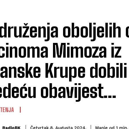
udruženja oboljelih
cinoma Mimoza iz
anske Krupe dobil
jedeću obavijest…
ŠTENJA
RadioBK
Manje od 1
min.
Četvrtak,8. Augusta 2024.