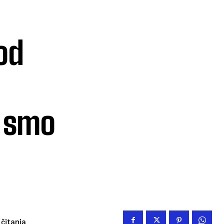
 od
i smo
čitanja