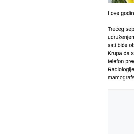
I ove godi
Trećeg sep
udruženjem
sati biće 
Krupa da s
telefon pr
Radiologije
mamografsk