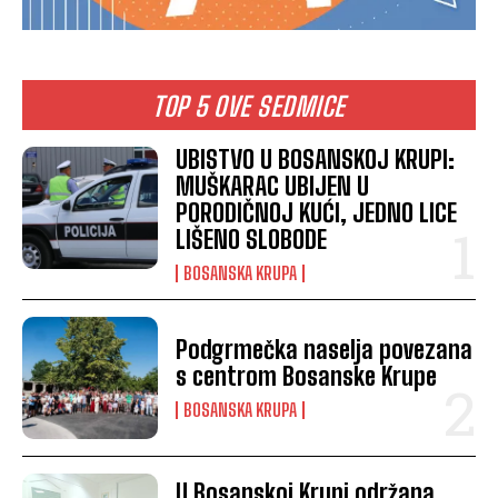
TOP 5 OVE SEDMICE
UBISTVO U BOSANSKOJ KRUPI:
MUŠKARAC UBIJEN U
PORODIČNOJ KUĆI, JEDNO LICE
LIŠENO SLOBODE
BOSANSKA KRUPA
Podgrmečka naselja povezana
s centrom Bosanske Krupe
BOSANSKA KRUPA
U Bosanskoj Krupi održana