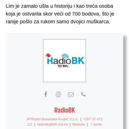
Lim je zamalo ušla u historiju i kao treća osoba
koja je ostvarila skor veći od 700 bodova, što je
ranije pošlo za rukom samo dvojici muškarca.
RadioBK
JP"Radio Bosanska Krupa" d.o.o.
|
+387 37 471
111
|
radiobk@bih.net.ba
|
Website
|
+ posts