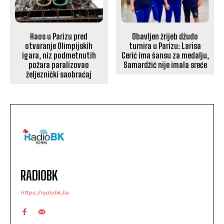
Haos u Parizu pred
Obavljen žrijeb džudo
otvaranje Olimpijskih
turnira u Parizu: Larisa
igara, niz podmetnutih
Cerić ima šansu za medalju,
požara paralizovao
Samardžić nije imala sreće
željeznički saobraćaj
RADIOBK
https://radiobk.ba