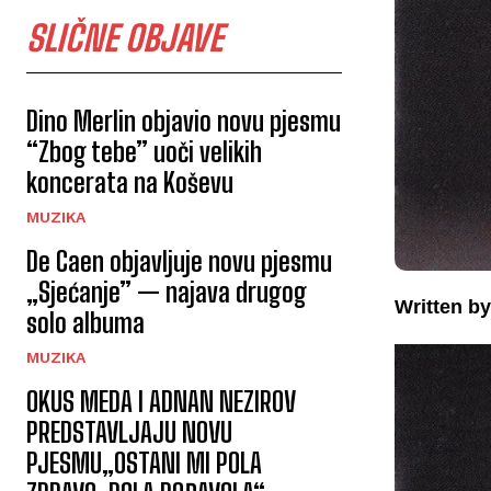
SLIČNE OBJAVE
Dino Merlin objavio novu pjesmu
“Zbog tebe” uoči velikih
koncerata na Koševu
MUZIKA
De Caen objavljuje novu pjesmu
„Sjećanje” — najava drugog
Written by
solo albuma
MUZIKA
OKUS MEDA I ADNAN NEZIROV
PREDSTAVLJAJU NOVU
PJESMU„OSTANI MI POLA