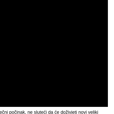
čni počinak, ne sluteći da će doživjeti novi veliki