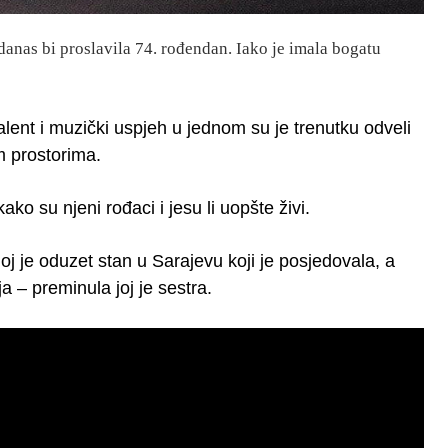
danas bi proslavila 74. rođendan. Iako je imala bogatu
lent i muzički uspjeh u jednom su je trenutku odveli
m prostorima.
ako su njeni rođaci i jesu li uopšte živi.
oj je oduzet stan u Sarajevu koji je posjedovala, a
 – preminula joj je sestra.