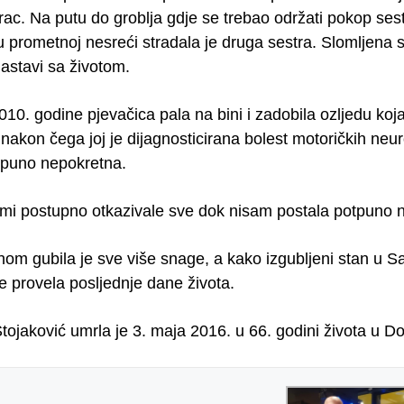
rac. Na putu do groblja gdje se trebao održati pokop sest
 u prometnoj nesreći stradala je druga sestra. Slomljena
astavi sa životom.
10. godine pjevačica pala na bini i zadobila ozljedu koja 
nakon čega joj je dijagnosticirana bolest motoričkih neuro
tpuno nepokretna.
mi postupno otkazivale sve dok nisam postala potpuno ne
m gubila je sve više snage, a kako izgubljeni stan u Saraj
je provela posljednje dane života.
tojaković umrla je 3. maja 2016. u 66. godini života u D