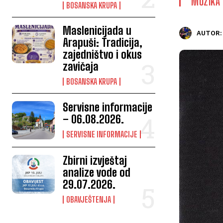
MUZIKA
BOSANSKA KRUPA
Maslenicijada u
AUTOR:
Arapuši: Tradicija,
zajedništvo i okus
zavičaja
BOSANSKA KRUPA
Servisne informacije
– 06.08.2026.
SERVISNE INFORMACIJE
Zbirni izvještaj
analize vode od
29.07.2026.
OBAVJEŠTENJA