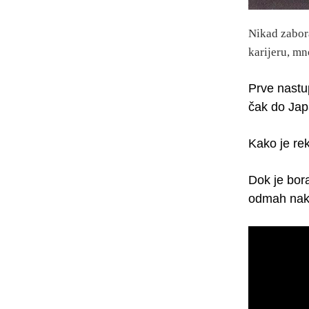
Nikad zabora
karijeru, mn
Prve nastu
čak do Jap
Kako je rek
Dok je bora
odmah nako