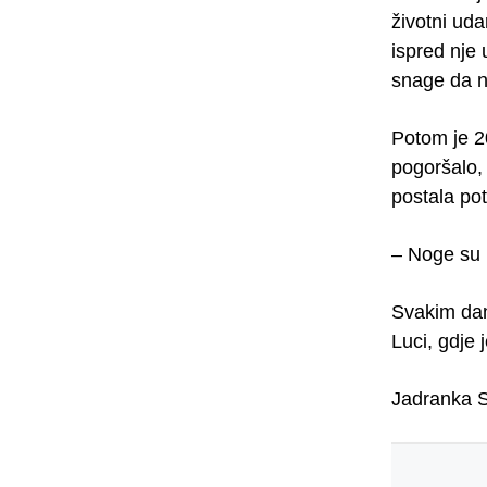
životni uda
ispred nje
snage da n
Potom je 20
pogoršalo, 
postala po
– Noge su 
Svakim dano
Luci, gdje 
Jadranka S