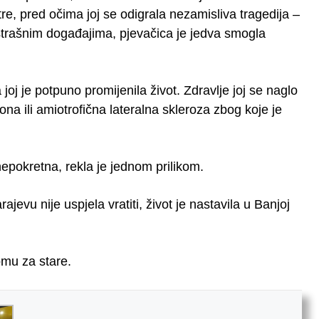
re, pred očima joj se odigrala nezamisliva tragedija –
 strašnim događajima, pjevačica je jedva smogla
joj je potpuno promijenila život. Zdravlje joj se naglo
na ili amiotrofična lateralna skleroza zbog koje je
pokretna, rekla je jednom prilikom.
evu nije uspjela vratiti, život je nastavila u Banjoj
omu za stare.