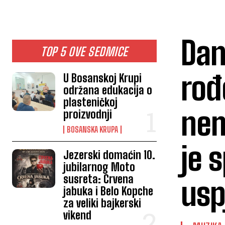
Dan
TOP 5 OVE SEDMICE
rođ
U Bosanskoj Krupi
održana edukacija o
plasteničkoj
nem
proizvodnji
BOSANSKA KRUPA
je s
Jezerski domaćin 10.
jubilarnog Moto
susreta: Crvena
usp
jabuka i Belo Kopche
za veliki bajkerski
vikend