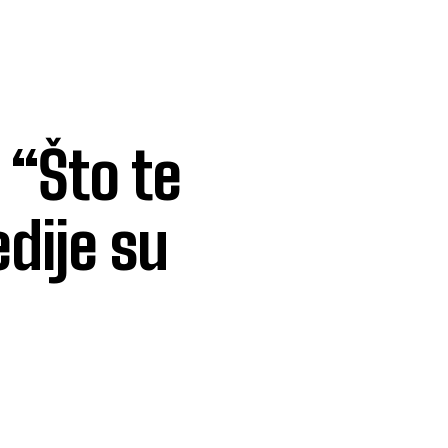
 “Što te
dije su