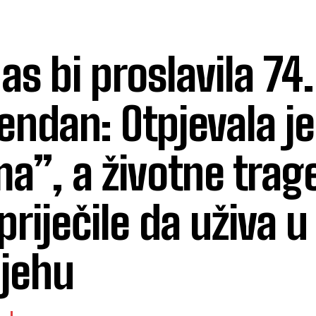
as bi proslavila 74.
endan: Otpjevala je
a”, a životne trage
priječile da uživa u
jehu