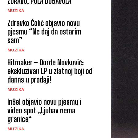
ZDRAVO, POLA DOĐAVOLA“
MUZIKA
Zdravko Čolić objavio novu
pjesmu “Ne daj da ostarim
sam”
MUZIKA
Hitmaker – Đorđe Novković:
ekskluzivan LP u zlatnoj boji od
danas u prodaji!
MUZIKA
InSel objavio novu pjesmu i
video spot „Ljubav nema
granice“
MUZIKA