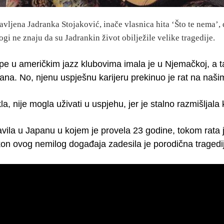
vljena Jadranka Stojaković, inače vlasnica hita ‘Što te nema’, 
ogi ne znaju da su Jadrankin život obilježile velike tragedije.
pe u američkim jazz klubovima imala je u Njemačkoj, a ta
ana. No, njenu uspješnu karijeru prekinuo je rat na naši
la, nije mogla uživati u uspjehu, jer je stalno razmišljala k
vila u Japanu u kojem je provela 23 godine, tokom rata j
n ovog nemilog događaja zadesila je porodična tragedija