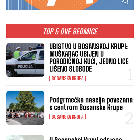
TOP 5 OVE SEDMICE
UBISTVO U BOSANSKOJ KRUPI:
MUŠKARAC UBIJEN U
PORODIČNOJ KUĆI, JEDNO LICE
LIŠENO SLOBODE
BOSANSKA KRUPA
Podgrmečka naselja povezana
s centrom Bosanske Krupe
BOSANSKA KRUPA