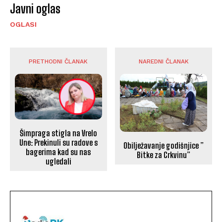
Javni oglas
OGLASI
PRETHODNI ČLANAK
NAREDNI ČLANAK
Šimpraga stigla na Vrelo
Une: Prekinuli su radove s
Obilježavanje godišnjice ”
bagerima kad su nas
Bitke za Crkvinu”
ugledali