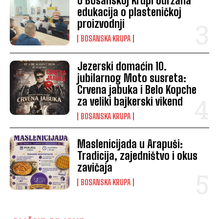
U Bosanskoj Krupi održana
edukacija o plasteničkoj
proizvodnji
BOSANSKA KRUPA
Jezerski domaćin 10.
jubilarnog Moto susreta:
Crvena jabuka i Belo Kopche
za veliki bajkerski vikend
BOSANSKA KRUPA
Maslenicijada u Arapuši:
Tradicija, zajedništvo i okus
zavičaja
BOSANSKA KRUPA