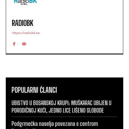
RADIOBK
https://radiobk.ba
POPULARNI ČLANCI
UBISTVO U BOSANSKOJ KRUPI: MUŠKARAC UBIJEN U
PORODIČNOJ KUĆI, JEDNO LICE LIŠENO SLOBODE
Podgrmečka naselja povezana s centrom