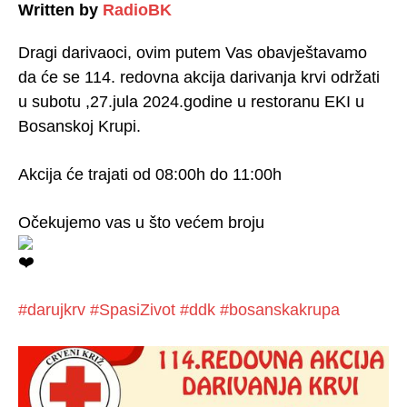
Written by
RadioBK
Dragi darivaoci, ovim putem Vas obavještavamo
da će se 114. redovna akcija darivanja krvi održati
u subotu ,27.jula 2024.godine u restoranu EKI u
Bosanskoj Krupi.
Akcija će trajati od 08:00h do 11:00h
Očekujemo vas u što većem broju
#darujkrv
#SpasiZivot
#ddk
#bosanskakrupa