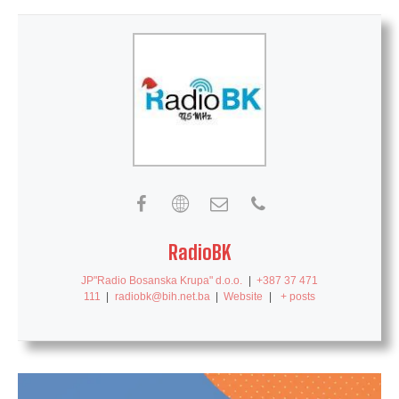
RadioBK
JP"Radio Bosanska Krupa" d.o.o.
|
+387 37 471
111
|
radiobk@bih.net.ba
|
Website
|
+ posts