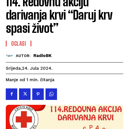
114. Redovnu akciju
darivanja krvi “Daruj krv
spasi život”
OGLASI
RadioBK
AUTOR:
Srijeda,24. Jula 2024.
čitanja
Manje od 1
min.