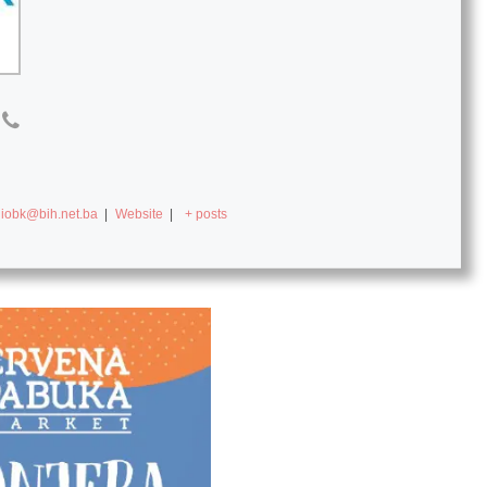
diobk@bih.net.ba
|
Website
|
+ posts