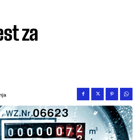
est za
nja