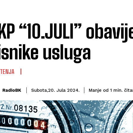
JKP “10.JULI” obavij
isnike usluga
ŠTENJA
čita
RadioBK
Manje od 1
min.
Subota,20. Jula 2024.