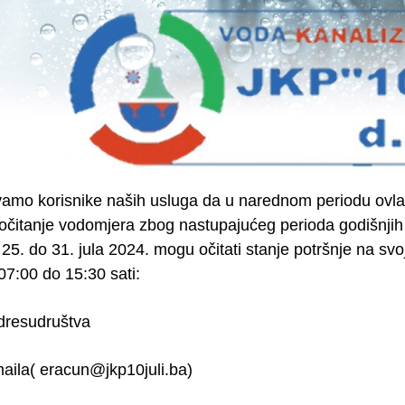
amo korisnike naših usluga da u narednom periodu ovla
i očitanje vodomjera zbog nastupajućeg perioda godišnj
25. do 31. jula 2024. mogu očitati stanje potršnje na sv
7:00 do 15:30 sati:
adresudruštva
aila( eracun@jkp10juli.ba)