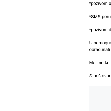
*pozivom d
*SMS poruk
*pozivom d
U nemogućn
obračunati
Molimo kor
S poštova