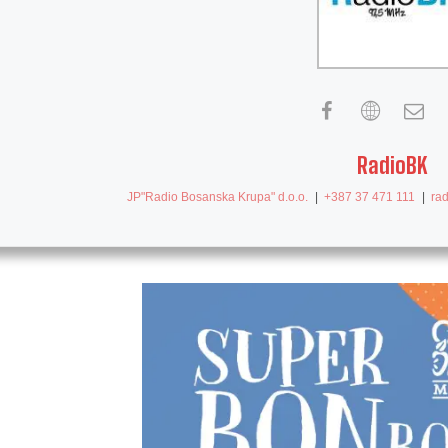
RadioBK
JP"Radio Bosanska Krupa" d.o.o.
|
+387 37 471 111
|
ra