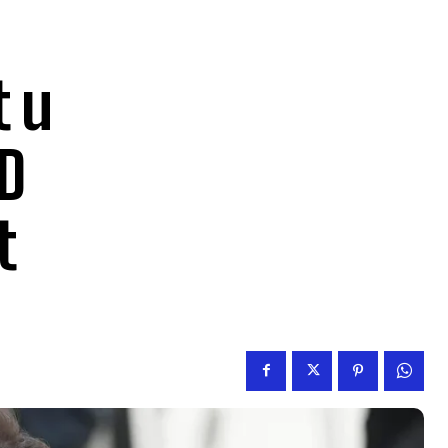
t u
D
t