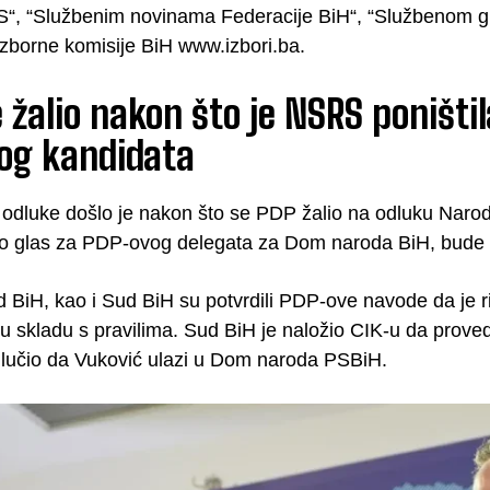
S“, “Službenim novinama Federacije BiH“, “Službenom glas
izborne komisije BiH www.izbori.ba.
 žalio nakon što je NSRS poništila
vog kandidata
odluke došlo je nakon što se PDP žalio na odluku Narodn
io glas za PDP-ovog delegata za Dom naroda BiH, bude 
 BiH, kao i Sud BiH su potvrdili PDP-ove navode da je rij
u skladu s pravilima. Sud BiH je naložio CIK-u da proved
odlučio da Vuković ulazi u Dom naroda PSBiH.