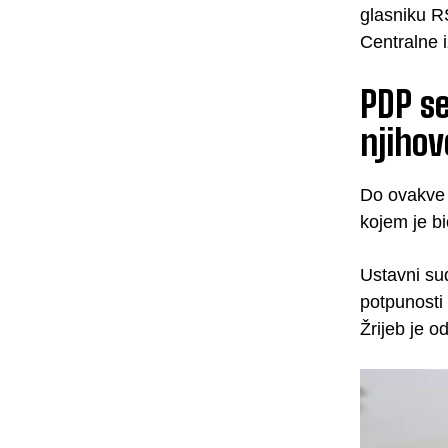
glasniku R
Centralne 
PDP se
njiho
Do ovakve 
kojem je b
Ustavni sud
potpunosti 
Žrijeb je 