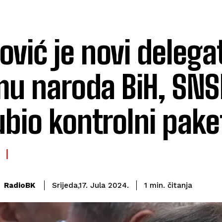
ović je novi delega
u naroda BiH, SNS
ubio kontrolni pake
čitanja
RadioBK
1
min.
Srijeda,17. Jula 2024.