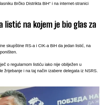
niku Brčko Distrikta BiH“ i na internet-stranici
 listić na kojem je bio glas za
e skupštine RS-a i CIK-a BiH da jedan listić, na
poništen.
eč o regularnom listiću iako nije obilježen u
e žrijebanje i na taj način izabere delegata iz NSRS.