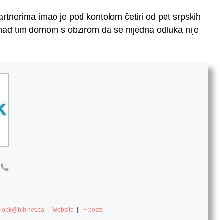
tnerima imao je pod kontolom četiri od pet srpskih
 nad tim domom s obzirom da se nijedna odluka nije
diobk@bih.net.ba
|
Website
|
+ posts