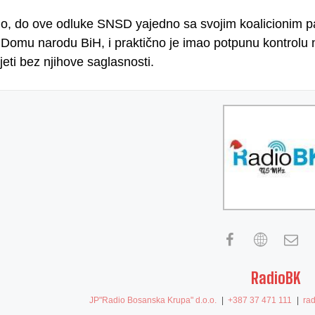
, do ove odluke SNSD yajedno sa svojim koalicionim par
 Domu narodu BiH, i praktično je imao potpunu kontrolu
eti bez njihove saglasnosti.
RadioBK
JP"Radio Bosanska Krupa" d.o.o.
|
+387 37 471 111
|
ra