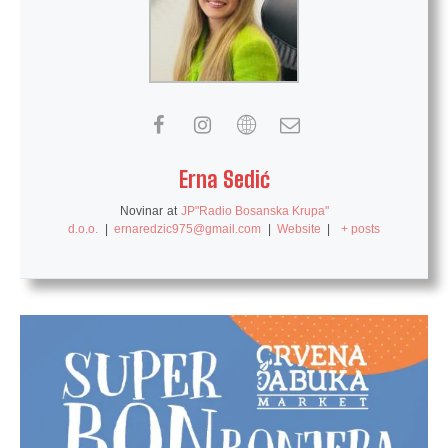
Erna Sedić
Novinar
at
JP"Radio Bosanska Krupa"
d.o.o.
|
ernaredzic975@gmail.com
|
Website
|
+ posts