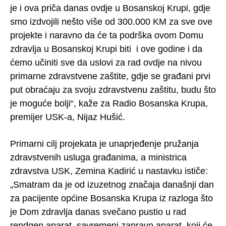
je i ova priča danas ovdje u Bosanskoj Krupi, gdje
smo izdvojili nešto više od 300.000 KM za sve ove
projekte i naravno da će ta podrška ovom Domu
zdravlja u Bosanskoj Krupi biti i ove godine i da
ćemo učiniti sve da uslovi za rad ovdje na nivou
primarne zdravstvene zaštite, gdje se građani prvi
put obraćaju za svoju zdravstvenu zaštitu, budu što
je moguće bolji“, kaže za Radio Bosanska Krupa,
premijer USK-a, Nijaz Hušić.
Primarni cilj projekata je unaprjeđenje pružanja
zdravstvenih usluga građanima, a ministrica
zdravstva USK, Zemina Kadirić u nastavku ističe:
„Smatram da je od izuzetnog značaja današnji dan
za pacijente općine Bosanska Krupa iz razloga što
je Dom zdravlja danas svečano pustio u rad
rendgen aparat, savremeni zapravo aparat, koji će