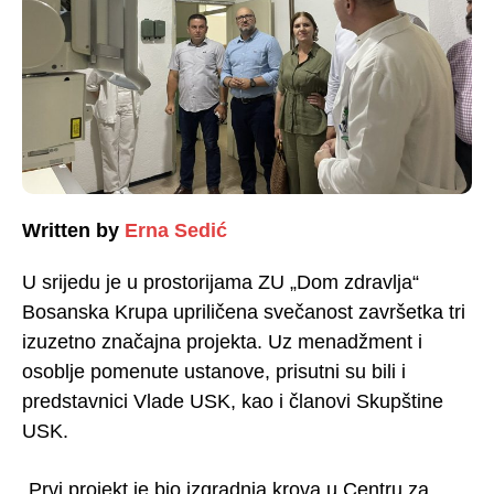
Written by
Erna Sedić
U srijedu je u prostorijama ZU „Dom zdravlja“
Bosanska Krupa upriličena svečanost završetka tri
izuzetno značajna projekta. Uz menadžment i
osoblje pomenute ustanove, prisutni su bili i
predstavnici Vlade USK, kao i članovi Skupštine
USK.
„Prvi projekt je bio izgradnja krova u Centru za