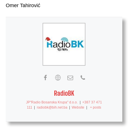
Omer Tahirović
RadioBK
JP"Radio Bosanska Krupa" d.o.o.
|
+387 37 471
111
|
radiobk@bih.net.ba
|
Website
|
+ posts