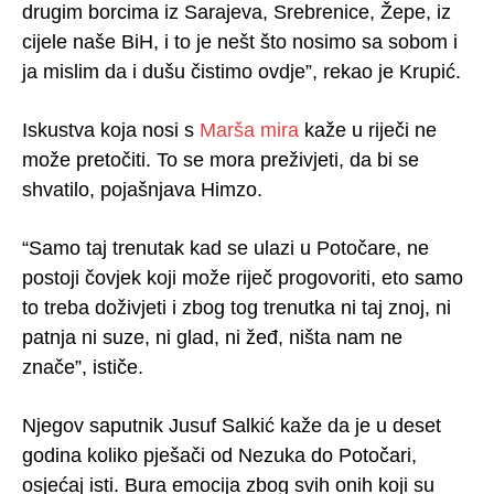
drugim borcima iz Sarajeva, Srebrenice, Žepe, iz
cijele naše BiH, i to je nešt što nosimo sa sobom i
ja mislim da i dušu čistimo ovdje”, rekao je Krupić.
Iskustva koja nosi s
Marša mira
kaže u riječi ne
može pretočiti. To se mora preživjeti, da bi se
shvatilo, pojašnjava Himzo.
“Samo taj trenutak kad se ulazi u Potočare, ne
postoji čovjek koji može riječ progovoriti, eto samo
to treba doživjeti i zbog tog trenutka ni taj znoj, ni
patnja ni suze, ni glad, ni žeđ, ništa nam ne
znače”, ističe.
Njegov saputnik Jusuf Salkić kaže da je u deset
godina koliko pješači od Nezuka do Potočari,
osjećaj isti. Bura emocija zbog svih onih koji su