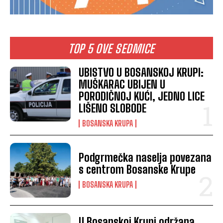
TOP 5 OVE SEDMICE
UBISTVO U BOSANSKOJ KRUPI:
MUŠKARAC UBIJEN U
PORODIČNOJ KUĆI, JEDNO LICE
LIŠENO SLOBODE
BOSANSKA KRUPA
Podgrmečka naselja povezana
s centrom Bosanske Krupe
BOSANSKA KRUPA
U Bosanskoj Krupi održana