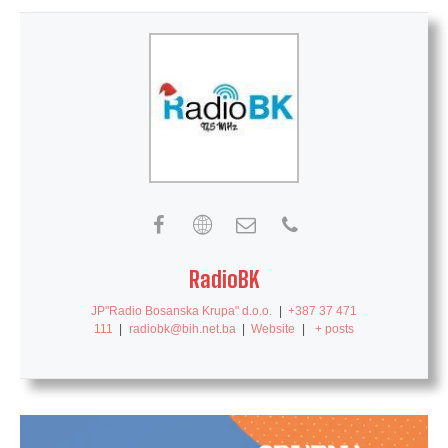
RadioBK
JP"Radio Bosanska Krupa" d.o.o.
|
+387 37 471
111
|
radiobk@bih.net.ba
|
Website
|
+ posts