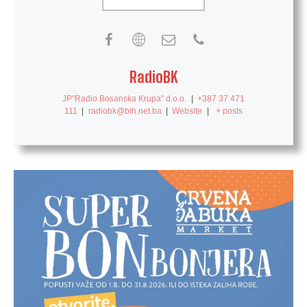
RadioBK
JP"Radio Bosanska Krupa" d.o.o.
|
+387 37 471
111
|
radiobk@bih.net.ba
|
Website
|
+ posts