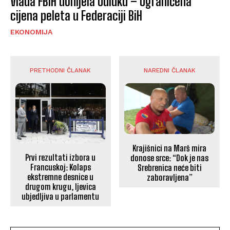
Vlada FBiH donijela Odluku – Ograničena
cijena peleta u Federaciji BiH
EKONOMIJA
PRETHODNI ČLANAK
NAREDNI ČLANAK
Krajišnici na Marš mira
Prvi rezultati izbora u
donose srce: “Dok je nas
Francuskoj: Kolaps
Srebrenica neće biti
ekstremne desnice u
zaboravljena”
drugom krugu, ljevica
ubjedljiva u parlamentu