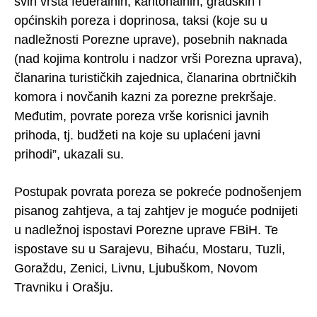
svih vrsta federalnih, kantonalnih, gradskih i
općinskih poreza i doprinosa, taksi (koje su u
nadležnosti Porezne uprave), posebnih naknada
(nad kojima kontrolu i nadzor vrši Porezna uprava),
članarina turističkih zajednica, članarina obrtničkih
komora i novčanih kazni za porezne prekršaje.
Međutim, povrate poreza vrše korisnici javnih
prihoda, tj. budžeti na koje su uplaćeni javni
prihodi”, ukazali su.
Postupak povrata poreza se pokreće podnošenjem
pisanog zahtjeva, a taj zahtjev je moguće podnijeti
u nadležnoj ispostavi Porezne uprave FBiH. Te
ispostave su u Sarajevu, Bihaću, Mostaru, Tuzli,
Goraždu, Zenici, Livnu, Ljubuškom, Novom
Travniku i Orašju.