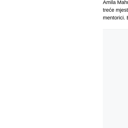
Amila Mahmu
treće mjes
mentorici. 