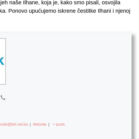
h naše Ilhane, koja je, kako smo pisali, osvojila
. Ponovo upućujemo iskrene čestitke Ilhani i njenoj
diobk@bih.net.ba
|
Website
|
+ posts