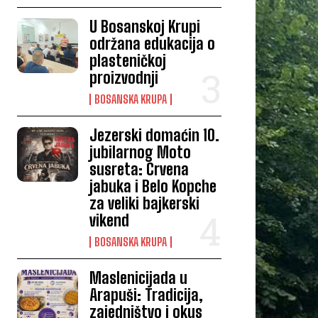
U Bosanskoj Krupi
održana edukacija o
plasteničkoj
proizvodnji
BOSANSKA KRUPA
Jezerski domaćin 10.
jubilarnog Moto
susreta: Crvena
jabuka i Belo Kopche
za veliki bajkerski
vikend
BOSANSKA KRUPA
Maslenicijada u
Arapuši: Tradicija,
zajedništvo i okus