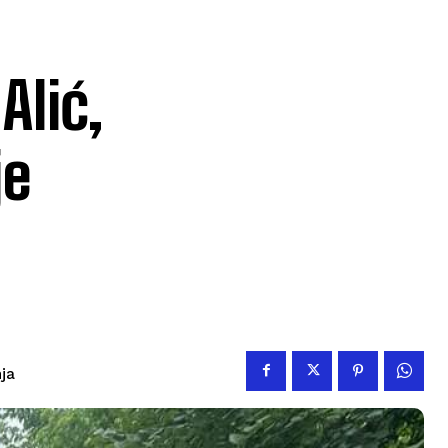
Alić,
je
nja