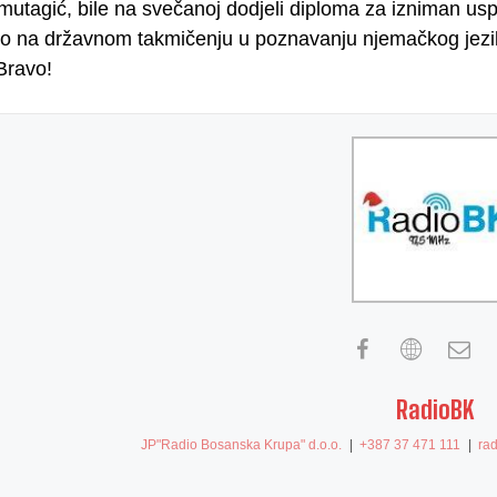
tagić, bile na svečanoj dodjeli diploma za izniman uspje
to na državnom takmičenju u poznavanju njemačkog jezika
Bravo!
RadioBK
JP"Radio Bosanska Krupa" d.o.o.
|
+387 37 471 111
|
ra