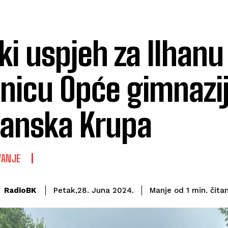
iki uspjeh za Ilhanu 
nicu Opće gimnazi
anska Krupa
VANJE
čita
RadioBK
Manje od 1
min.
Petak,28. Juna 2024.