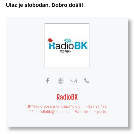
Ulaz je slobodan. Dobro došli!
RadioBK
JP"Radio Bosanska Krupa" d.o.o.
|
+387 37 471
111
|
radiobk@bih.net.ba
|
Website
|
+ posts