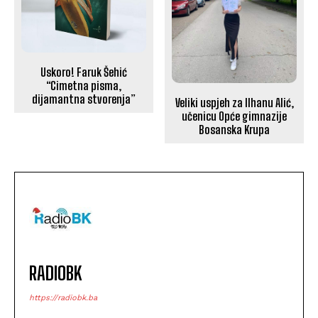
Uskoro! Faruk Šehić
“Cimetna pisma,
dijamantna stvorenja”
Veliki uspjeh za Ilhanu Alić,
učenicu Opće gimnazije
Bosanska Krupa
RADIOBK
https://radiobk.ba