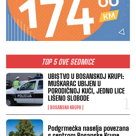
TOP 5 OVE SEDMICE
UBISTVO U BOSANSKOJ KRUPI:
MUŠKARAC UBIJEN U
PORODIČNOJ KUĆI, JEDNO LICE
LIŠENO SLOBODE
BOSANSKA KRUPA
Podgrmečka naselja povezana
s centrom Bosanske Krupe