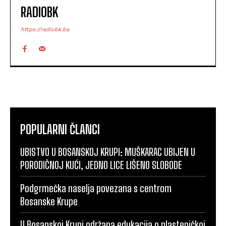
RADIOBK
https://radiobk.ba
POPULARNI ČLANCI
UBISTVO U BOSANSKOJ KRUPI: MUŠKARAC UBIJEN U
PORODIČNOJ KUĆI, JEDNO LICE LIŠENO SLOBODE
Podgrmečka naselja povezana s centrom
Bosanske Krupe
U Bosanskoj Krupi održana edukacija o plasteničkoj