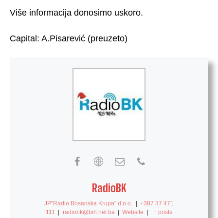
Više informacija donosimo uskoro.
Capital: A.Pisarević (preuzeto)
RadioBK
JP"Radio Bosanska Krupa" d.o.o.
|
+387 37 471
111
|
radiobk@bih.net.ba
|
Website
|
+ posts