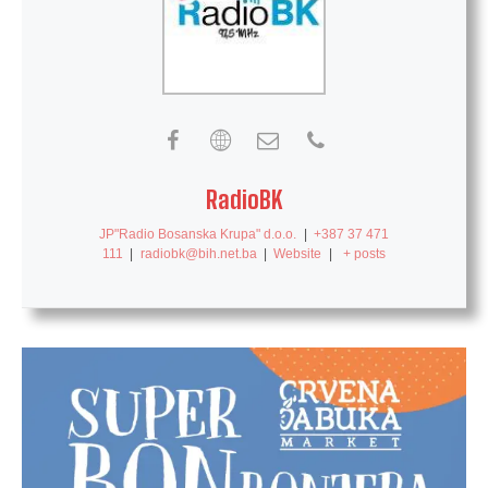
RadioBK
JP"Radio Bosanska Krupa" d.o.o.
|
+387 37 471
111
|
radiobk@bih.net.ba
|
Website
|
+ posts