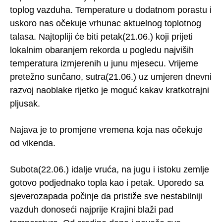
toplog vazduha. Temperature u dodatnom porastu i
uskoro nas očekuje vrhunac aktuelnog toplotnog
talasa. Najtopliji će biti petak(21.06.) koji prijeti
lokalnim obaranjem rekorda u pogledu najviših
temperatura izmjerenih u junu mjesecu. Vrijeme
pretežno sunčano, sutra(21.06.) uz umjeren dnevni
razvoj naoblake rijetko je moguć kakav kratkotrajni
pljusak.
Najava je to promjene vremena koja nas očekuje
od vikenda.
Subota(22.06.) idalje vruća, na jugu i istoku zemlje
gotovo podjednako topla kao i petak. Uporedo sa
sjeverozapada počinje da pristiže sve nestabilniji
vazduh donoseći najprije Krajini blaži pad