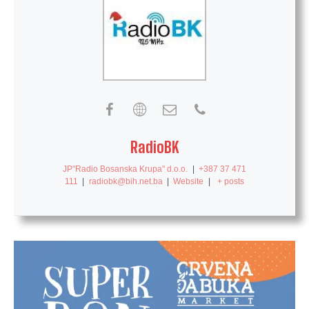
RadioBK
JP"Radio Bosanska Krupa" d.o.o.
|
+387 37 471
111
|
radiobk@bih.net.ba
|
Website
|
+ posts