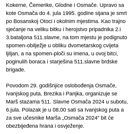
Kokerne, Čemerike, Glodne i Osmače. Upravo sa
kote Osmača do 4. jula 1995. godine sijana je smrt
po Bosanskoj Otoci i okolnim mjestima. Kao trajno
sjećanje na veliku bitku i herojstvo pripadnika 2.i
3.bataljona 511.slavne, na tom mjestu je podignuto
spomen-obilježje u obliku dvometarskog cvijeta
ljiljan, a na spomen-ploči su imena, u ovoj bitci,
poginulih boraca i starješina 511.slavne brdske
brigade.
Povodom 29. godišnjice oslobođenja Osmače,
Ivanjskog puta, Brezika i Panjka, organizuje se
Marš stazama 511. Slavne Osmača 2024 u subotu,
6.jula. Polazak je u 08,00 sati sa Ivanjskog puta a
za sve učesnike Marša „Osmača 2024“ bit će
obezbijeđena hrana i osvježenje.