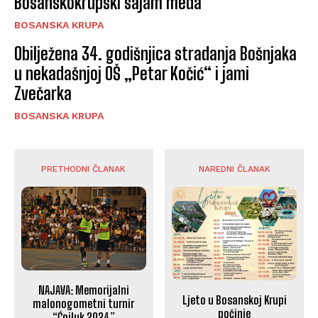
Bosanskokrupski sajam meda
BOSANSKA KRUPA
Obilježena 34. godišnjica stradanja Bošnjaka
u nekadašnjoj OŠ „Petar Kočić“ i jami
Zvečarka
BOSANSKA KRUPA
PRETHODNI ČLANAK
NAREDNI ČLANAK
NAJAVA: Memorijalni
Ljeto u Bosanskoj Krupi
malonogometni turnir
počinje
“Ćojluk 2024”