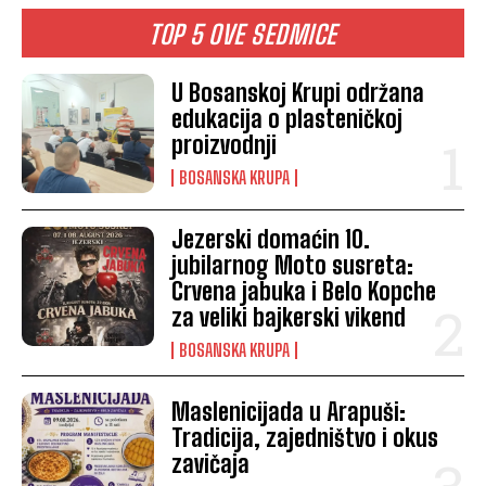
TOP 5 OVE SEDMICE
U Bosanskoj Krupi održana
edukacija o plasteničkoj
proizvodnji
BOSANSKA KRUPA
Jezerski domaćin 10.
jubilarnog Moto susreta:
Crvena jabuka i Belo Kopche
za veliki bajkerski vikend
BOSANSKA KRUPA
Maslenicijada u Arapuši:
Tradicija, zajedništvo i okus
zavičaja