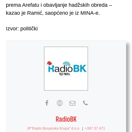
prema Arefatu i obavljanje hadžskih obreda –
kazao je Ramić, saopćeno je iz MINA-e.
Izvor: politički
RadioBK
JP"Radio Bosanska Krupa" d.o.o.
|
+387 37 471