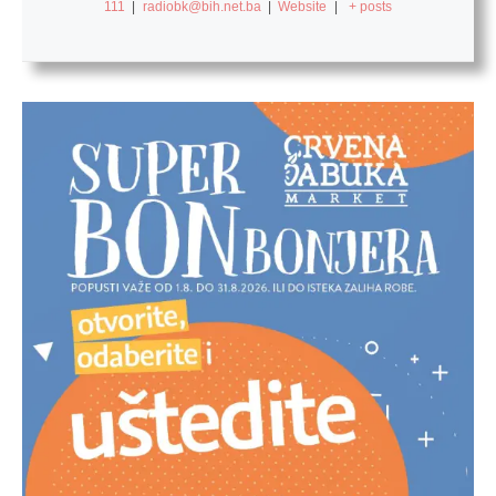
111
|
radiobk@bih.net.ba
|
Website
|
+ posts