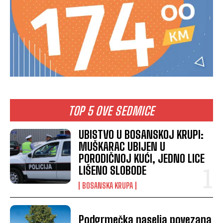
TOP 5 OVE SEDMICE
UBISTVO U BOSANSKOJ KRUPI:
MUŠKARAC UBIJEN U
PORODIČNOJ KUĆI, JEDNO LICE
LIŠENO SLOBODE
BOSANSKA KRUPA
Podgrmečka naselja povezana