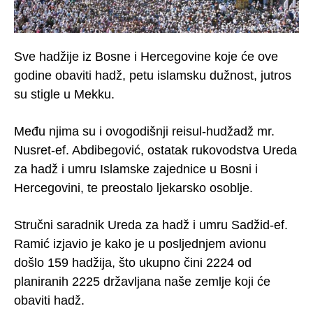
Sve hadžije iz Bosne i Hercegovine koje će ove
godine obaviti hadž, petu islamsku dužnost, jutros
su stigle u Mekku.
Među njima su i ovogodišnji reisul-hudžadž mr.
Nusret-ef. Abdibegović, ostatak rukovodstva Ureda
za hadž i umru Islamske zajednice u Bosni i
Hercegovini, te preostalo ljekarsko osoblje.
Stručni saradnik Ureda za hadž i umru Sadžid-ef.
Ramić izjavio je kako je u posljednjem avionu
došlo 159 hadžija, što ukupno čini 2224 od
planiranih 2225 državljana naše zemlje koji će
obaviti hadž.