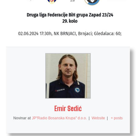
Emir Sedić
Novinar
at
JP"Radio Bosanska Krupa" d.o.o.
|
Website
|
+ posts