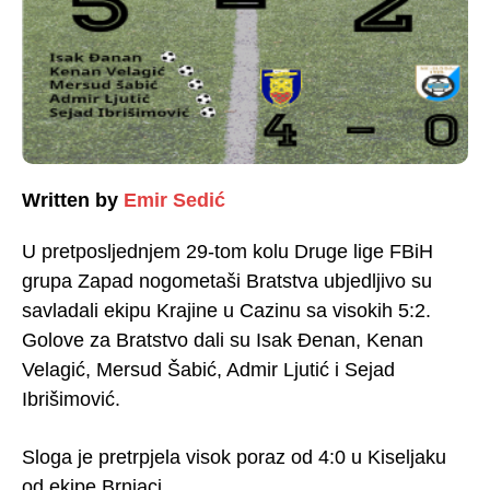
Written by
Emir Sedić
U pretposljednjem 29-tom kolu Druge lige FBiH
grupa Zapad nogometaši Bratstva ubjedljivo su
savladali ekipu Krajine u Cazinu sa visokih 5:2.
Golove za Bratstvo dali su Isak Đenan, Kenan
Velagić, Mersud Šabić, Admir Ljutić i Sejad
Ibrišimović.
Sloga je pretrpjela visok poraz od 4:0 u Kiseljaku
od ekipe Brnjaci.