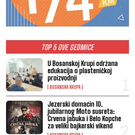
TOP 5 OVE SEDMICE
U Bosanskoj Krupi održana
edukacija o plasteničkoj
proizvodnji
BOSANSKA KRUPA
Jezerski domaćin 10.
jubilarnog Moto susreta:
Crvena jabuka i Belo Kopche
za veliki bajkerski vikend
BOSANSKA KRUPA