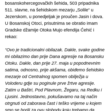
bosanskohercegovačkih šehida, 503 pripadnika
511. slavne, na šehidskom mezarju „Solile“ u
Jezerskom, u ponedjeljak je proučen Jasin i dova.
U Bosanskoj Otoci, prisutnima se obratio imam
Gradske džamije Otoka Mujo efendija Ćehić i
rekao:
“Ovo je tradicionalni obilazak. Dakle, svake godine
mi obilazimo dan prije Dana agresije na Bosansku
Otoku. Dakle, dan prije 27. maja u popodnevnim
satima, odnosno, prije akšama, obiđemo šehidsko
mezarje od Centralnog spomen obilježja u
Voloderu gdje su poginule prve žrtve agresije.
Zatim u Baštri, Pod Plavnom, Žegaru, na Redku i
Ljusini. Jednostavno, pokušavamo na taj način
otrgnuti od zaborava čast i teško vrijeme u kojem
smo se borili za ovu slobodu koju trebamo da