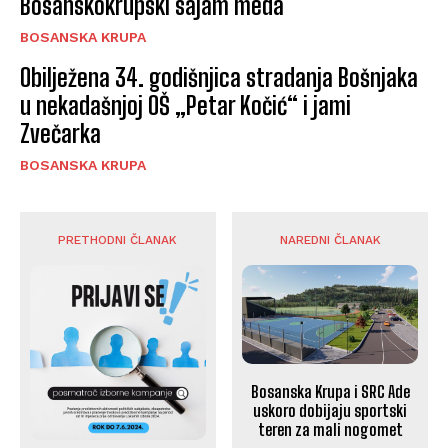
Bosanskokrupski sajam meda
BOSANSKA KRUPA
Obilježena 34. godišnjica stradanja Bošnjaka
u nekadašnjoj OŠ „Petar Kočić“ i jami
Zvečarka
BOSANSKA KRUPA
PRETHODNI ČLANAK
NAREDNI ČLANAK
Bosanska Krupa i SRC Ade
uskoro dobijaju sportski
teren za mali nogomet