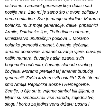
ostavimo u amanet generaciji koja dolazi sad
poslije nas. Žao mi je samo što u ovom obilasku
nema omladine. Sve je manje omladine. Moramo
polahko, mi iz moje generacije, dakle, pripadnici
Armije, Patriotske lige, Teritorijalne odbrane,
Ministarstvo unutrašnjih poslova… Moramo
polahko prenositi amanet, čuvanje sjećanja,
amanet domovine, amanet čuvanja vjere, čuvanje
naših munara, čuvanje naših ezana, svih
bogomolja općenito, čuvanje slobode svakog
čovjeka. Moramo prenijeti taj amanet budućoj
generaciji. Zašto kažem svih ostalih? Zato što mi
smo Armija Republike Bosne i Hercegovine.
Zemlje, u čije su to vrijeme simbol bili ljiljani, a
ljiljani su simbolizirali više naroda, zajedništvo,
slogu i borbu za jedinstvenu državu Bosnu i