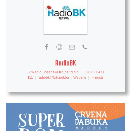
RadioBK
JP"Radio Bosanska Krupa" d.o.o.
|
+387 37 471
111
|
radiobk@bih.net.ba
|
Website
|
+ posts