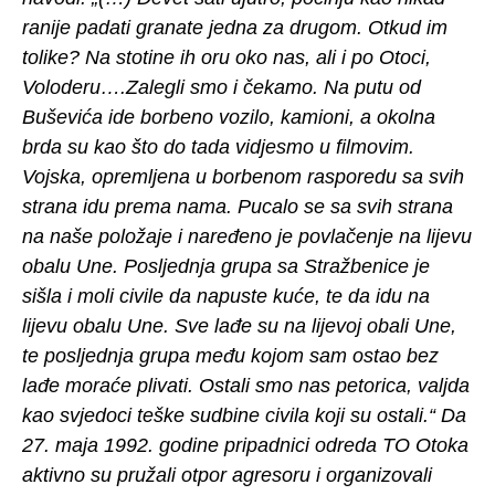
ranije padati granate jedna za drugom. Otkud im
tolike? Na stotine ih oru oko nas, ali i po Otoci,
Voloderu….Zalegli smo i čekamo. Na putu od
Buševića ide borbeno vozilo, kamioni, a okolna
brda su kao što do tada vidjesmo u filmovim.
Vojska, opremljena u borbenom rasporedu sa svih
strana idu prema nama. Pucalo se sa svih strana
na naše položaje i naređeno je povlačenje na lijevu
obalu Une. Posljednja grupa sa Stražbenice je
sišla i moli civile da napuste kuće, te da idu na
lijevu obalu Une. Sve lađe su na lijevoj obali Une,
te posljednja grupa među kojom sam ostao bez
lađe moraće plivati. Ostali smo nas petorica, valjda
kao svjedoci teške sudbine civila koji su ostali.“ Da
27. maja 1992. godine pripadnici odreda TO Otoka
aktivno su pružali otpor agresoru i organizovali