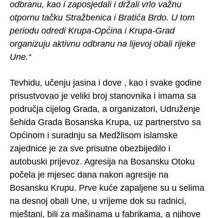
odbranu, kao i zaposjedali i držali vrlo važnu
otpornu tačku Stražbenica i Bratića Brdo. U tom
periodu odredi Krupa-Općina i Krupa-Grad
organizuju aktivnu odbranu na lijevoj obali rijeke
Une.“
Tevhidu, učenju jasina i dove , kao i svake godine
prisustvovao je veliki broj stanovnika i imama sa
područja cijelog Grada, a organizatori, Udruženje
šehida Grada Bosanska Krupa, uz partnerstvo sa
Općinom i suradnju sa Medžlisom islamske
zajednice je za sve prisutne obezbijedilo i
autobuski prijevoz. Agresija na Bosansku Otoku
počela je mjesec dana nakon agresije na
Bosansku Krupu. Prve kuće zapaljene su u selima
na desnoj obali Une, u vrijeme dok su radnici,
mještani, bili za mašinama u fabrikama, a njihove