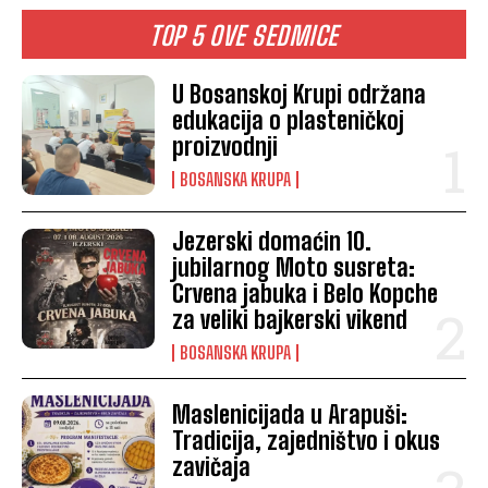
TOP 5 OVE SEDMICE
U Bosanskoj Krupi održana
edukacija o plasteničkoj
proizvodnji
BOSANSKA KRUPA
Jezerski domaćin 10.
jubilarnog Moto susreta:
Crvena jabuka i Belo Kopche
za veliki bajkerski vikend
BOSANSKA KRUPA
Maslenicijada u Arapuši:
Tradicija, zajedništvo i okus
zavičaja