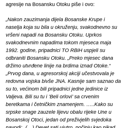
agresije na Bosansku Otoku piše i ovo:
„Nakon zauzimanja dijela Bosanske Krupe i
naselja koja su bila u okruženju, svakodnevno su
vršeni napadi na Bosansku Otoku. Uprkos
svakodnevnim napadima tokom mjeseca maja
1992. godine, pripadnici TO RBiH uspjeli su
odbraniti Bosansku Otoku. „Preko mjesec dana
držimo utvrđene linije na brdima iznad Otoke.“
„Prvog dana, u agresorskoj akciji učestvovala je
redovna vojska bivše JNA. Kasnije sam saznao da
su to, većinom bili pripadnici jedne jedinice iz
Valjeva. Bili su tu i ’Beli orlovi’ sa crvenim
beretkama i četničkim znamenjem. …..Kako su
srpske snage zauzele lijevu obalu rijeke Une u
Bosanskoj Otoci, jedan od preživjelih svjedoka
navodi: „(…) Devet sati ujutro, počinju kao nikad