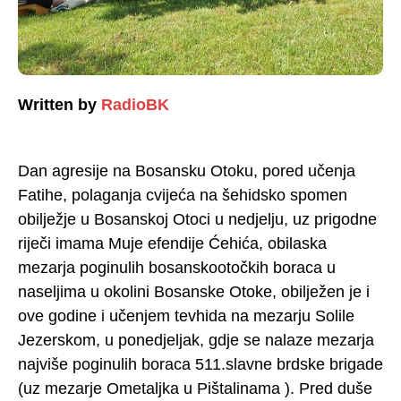
Written by
RadioBK
Dan agresije na Bosansku Otoku, pored učenja
Fatihe, polaganja cvijeća na šehidsko spomen
obilježje u Bosanskoj Otoci u nedjelju, uz prigodne
riječi imama Muje efendije Ćehića, obilaska
mezarja poginulih bosanskootočkih boraca u
naseljima u okolini Bosanske Otoke, obilježen je i
ove godine i učenjem tevhida na mezarju Solile
Jezerskom, u ponedjeljak, gdje se nalaze mezarja
najviše poginulih boraca 511.slavne brdske brigade
(uz mezarje Ometaljka u Pištalinama ). Pred duše