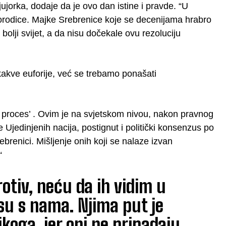
ujorka, dodaje da je ovo dan istine i pravde. “U
porodice. Majke Srebrenice koje se decenijama hrabro
bolji svijet, a da nisu dočekale ovu rezoluciju
ikakve euforije, već se trebamo ponašati
i proces’ . Ovim je na svjetskom nivou, nakon pravnog
Ujedinjenih nacija, postignut i politički konsenzus po
ebrenici. Mišljenje onih koji se nalaze izvan
“
protiv, neću da ih vidim u
su s nama. Njima put je
koga, jer oni ne pripadaju