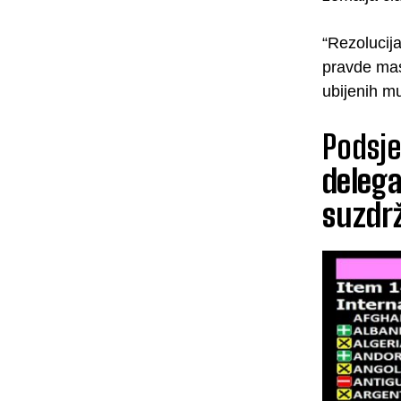
“Rezolucij
pravde mas
ubijenih m
Podsj
delegac
suzdr