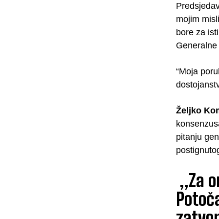
Predsjedava
mojim misl
bore za ist
Generalne 
“Moja poruk
dostojanst
Željko Ko
konsenzusa 
pitanju gen
postignuto
„Za on
Potoča
zatvor