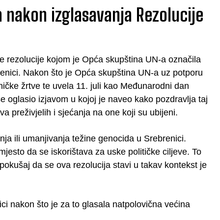
 nakon izglasavanja Rezolucije
e rezolucije kojom je Opća skupština UN-a označila
renici. Nakon što je Opća skupština UN-a uz potporu
ničke žrtve te uvela 11. juli kao Međunarodni dan
 oglasio izjavom u kojoj je naveo kako pozdravlja taj
reživjelih i sjećanja na one koji su ubijeni.
ja ili umanjivanja težine genocida u Srebrenici.
jesto da se iskorištava za uske političke ciljeve. To
pokušaj da se ova rezolucija stavi u takav kontekst je
ci nakon što je za to glasala natpolovična većina