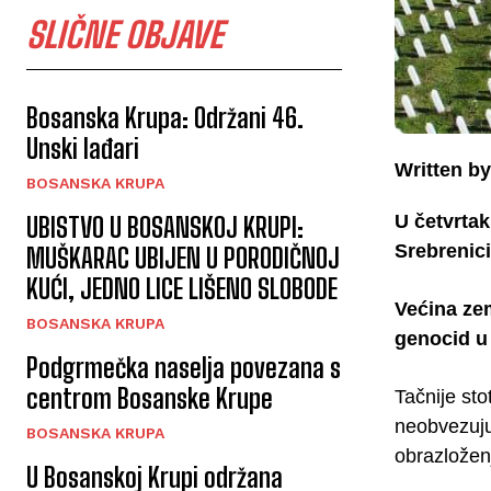
SLIČNE OBJAVE
Bosanska Krupa: Održani 46.
Unski lađari
Written by
BOSANSKA KRUPA
U četvrtak
UBISTVO U BOSANSKOJ KRUPI:
Srebrenici
MUŠKARAC UBIJEN U PORODIČNOJ
KUĆI, JEDNO LICE LIŠENO SLOBODE
Većina zem
BOSANSKA KRUPA
genocid u 
Podgrmečka naselja povezana s
centrom Bosanske Krupe
Tačnije sto
neobvezujuć
BOSANSKA KRUPA
obrazložen
U Bosanskoj Krupi održana