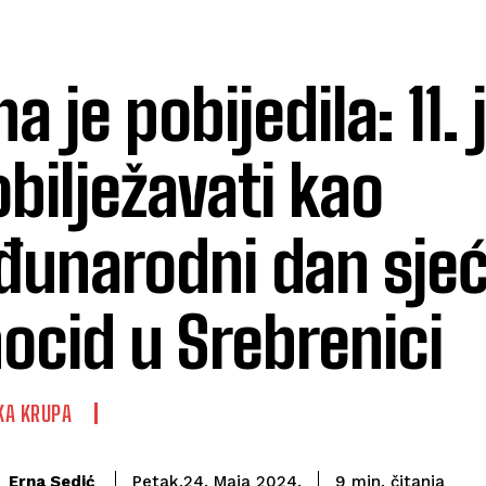
na je pobijedila: 11. 
obilježavati kao
unarodni dan sjeć
ocid u Srebrenici
KA KRUPA
čitanja
Erna Sedić
9
min.
Petak,24. Maja 2024.