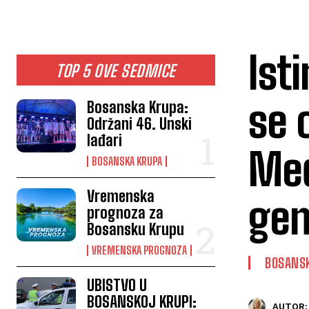
Isti
TOP 5 OVE SEDMICE
se 
Bosanska Krupa:
Održani 46. Unski
lađari
Međ
BOSANSKA KRUPA
Vremenska
gen
prognoza za
Bosansku Krupu
VREMENSKA PROGNOZA
BOSANS
UBISTVO U
BOSANSKOJ KRUPI:
AUTOR: