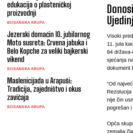
edukacija o plasteničkoj
Donosi
proizvodnji
Ujedin
BOSANSKA KRUPA
Jezerski domaćin 10. jubilarnog
Visoki pre
Moto susreta: Crvena jabuka i
11. jula k
Belo Kopche za veliki bajkerski
84 država-
vikend
sjećanja n
dokument k
BOSANSKA KRUPA
Maslenicijada u Arapuši:
“Od najveć
Tradicija, zajedništvo i okus
Rezolucija 
zavičaja
nije čin us
BOSANSKA KRUPA
pogrešan i 
Opća skupšt
zemalja čl