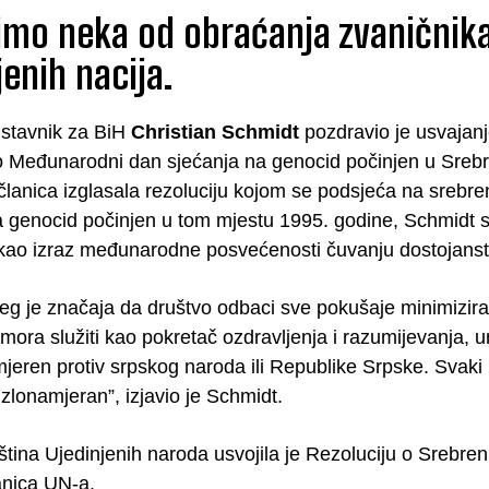
mo neka od obraćanja zvaničnika
jenih nacija.
dstavnik za BiH
Christian Schmidt
pozdravio je usvajanj
ao Međunarodni dan sjećanja na genocid počinjen u Sreb
članica izglasala rezoluciju kojom se podsjeća na srebre
a genocid počinjen u tom mjestu 1995. godine, Schmidt se
ao izraz međunarodne posvećenosti čuvanju dostojanstva p
eg je značaja da društvo odbaci sve pokušaje minimiziran
mora služiti kao pokretač ozdravljenja i razumijevanja, um
mjeren protiv srpskog naroda ili Republike Srpske. Svaki 
zlonamjeran”, izjavio je Schmidt.
ina Ujedinjenih naroda usvojila je Rezoluciju o Srebreni
anica UN-a.