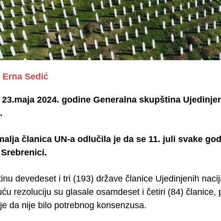
Erna Sedić
 23.maja 2024. godine Generalna skupština Ujedinjeni
.
alja članica UN-a odlučila je da se 11. juli svake g
Srebrenici.
tinu devedeset i tri (193) države članice Ujedinjenih naci
u rezoluciju su glasale osamdeset i četiri (84) članice, 
je da nije bilo potrebnog konsenzusa.