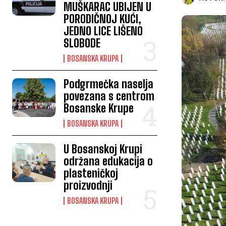
MUŠKARAC UBIJEN U
PORODIČNOJ KUĆI,
JEDNO LICE LIŠENO
SLOBODE
BOSANSKA KRUPA
Podgrmečka naselja
povezana s centrom
Bosanske Krupe
BOSANSKA KRUPA
U Bosanskoj Krupi
održana edukacija o
plasteničkoj
proizvodnji
BOSANSKA KRUPA