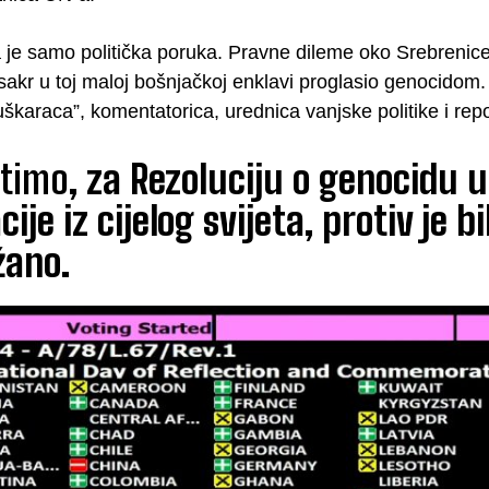
a je samo politička poruka. Pravne dileme oko Srebreni
akr u toj maloj bošnjačkoj enklavi proglasio genocidom. 
uškaraca”, komentatorica, urednica vanjske politike i re
etimo
, za Rezoluciju o genocidu u
ije iz cijelog svijeta, protiv je bi
žano.