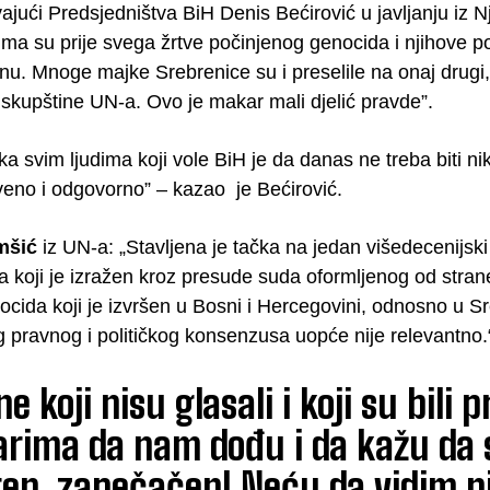
jući Predsjedništva BiH Denis Bećirović u javljanju iz Nj
ima su prije svega žrtve počinjenog genocida i njihove 
inu. Mnoge majke Srebrenice su i preselile na onaj drugi, 
skupštine UN-a. Ovo je makar mali djelić pravde”.
a svim ljudima koji vole BiH je da danas ne treba biti n
veno i odgovorno” – kazao je Bećirović.
mšić
iz UN-a: „Stavljena je tačka na jedan višedecenijsk
koji je izražen kroz presude suda oformljenog od strane 
ocida koji je izvršen u Bosni i Hercegovini, odnosno u Sr
g pravnog i političkog konsenzusa uopće nije relevantno.
e koji nisu glasali i koji su bili 
rima da nam dođu i da kažu da 
en, zapečačen! Neću da vidim ni