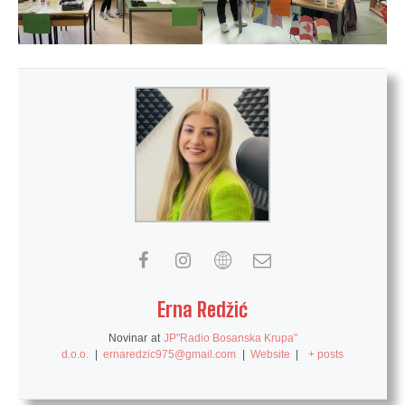
Erna Redžić
Novinar
at
JP"Radio Bosanska Krupa"
d.o.o.
|
ernaredzic975@gmail.com
|
Website
|
+ posts