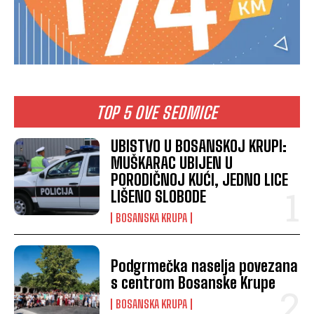
TOP 5 OVE SEDMICE
UBISTVO U BOSANSKOJ KRUPI:
MUŠKARAC UBIJEN U
PORODIČNOJ KUĆI, JEDNO LICE
LIŠENO SLOBODE
BOSANSKA KRUPA
Podgrmečka naselja povezana
s centrom Bosanske Krupe
BOSANSKA KRUPA