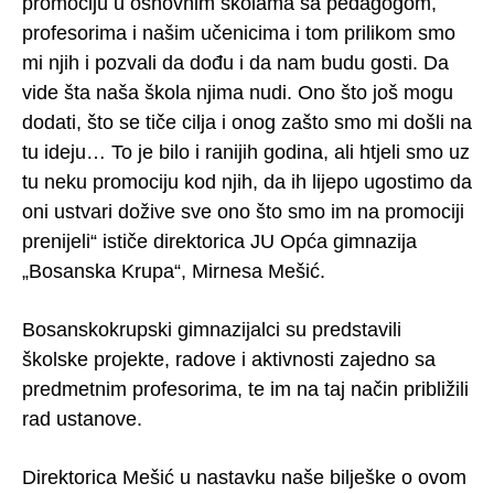
promociju u osnovnim školama sa pedagogom,
profesorima i našim učenicima i tom prilikom smo
mi njih i pozvali da dođu i da nam budu gosti. Da
vide šta naša škola njima nudi. Ono što još mogu
dodati, što se tiče cilja i onog zašto smo mi došli na
tu ideju… To je bilo i ranijih godina, ali htjeli smo uz
tu neku promociju kod njih, da ih lijepo ugostimo da
oni ustvari dožive sve ono što smo im na promociji
prenijeli“ ističe direktorica JU Opća gimnazija
„Bosanska Krupa“, Mirnesa Mešić.
Bosanskokrupski gimnazijalci su predstavili
školske projekte, radove i aktivnosti zajedno sa
predmetnim profesorima, te im na taj način približili
rad ustanove.
Direktorica Mešić u nastavku naše bilješke o ovom