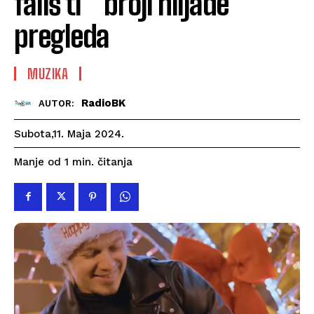
fališ ti ” broji hiljade
pregleda
MUZIKA
RadioBK
AUTOR:
Subota,11. Maja 2024.
čitanja
Manje od 1
min.