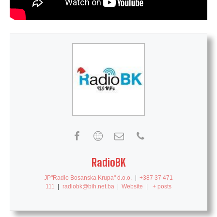
RadioBK
JP"Radio Bosanska Krupa" d.o.o.
|
+387 37 471
111
|
radiobk@bih.net.ba
|
Website
|
+ posts