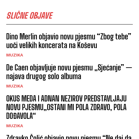
SLIČNE OBJAVE
Dino Merlin objavio novu pjesmu “Zbog tebe”
uoči velikih koncerata na Koševu
MUZIKA
De Caen objavljuje novu pjesmu „Sjećanje” —
najava drugog solo albuma
MUZIKA
OKUS MEDA I ADNAN NEZIROV PREDSTAVLJAJU
NOVU PJESMU„OSTANI MI POLA ZDRAVO, POLA
DOĐAVOLA“
MUZIKA
Zdravko Čolić objavio novu pjesmu “Ne daj da