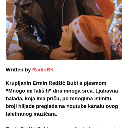
Written by
RadioBK
Krupljanin Ermin Redžić Bubi s pjesmom
“Mnogo mi fališ ti” dira mnoga srca. Ljubavna
balada, koja ima priču, po mnogima istinitu,
broji hiljade pregleda na Youtube kanalu ovog
taletiranog muzičara.