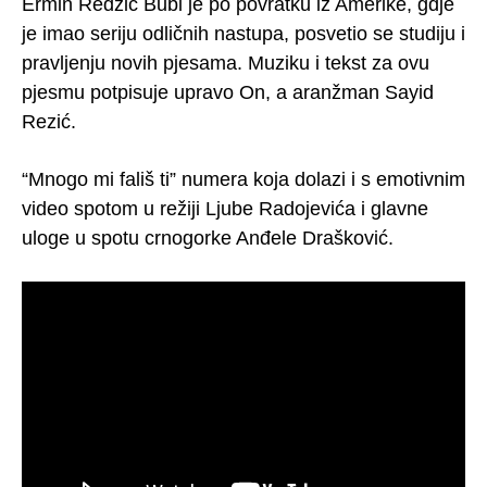
Ermin Redžić Bubi je po povratku iz Amerike, gdje
je imao seriju odličnih nastupa, posvetio se studiju i
pravljenju novih pjesama. Muziku i tekst za ovu
pjesmu potpisuje upravo On, a aranžman Sayid
Rezić.
“Mnogo mi fališ ti” numera koja dolazi i s emotivnim
video spotom u režiji Ljube Radojevića i glavne
uloge u spotu crnogorke Anđele Drašković.