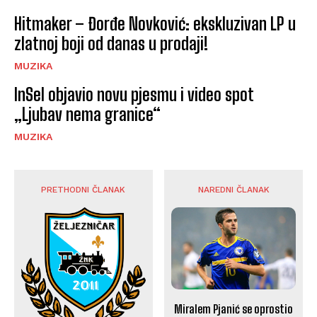
Hitmaker – Đorđe Novković: ekskluzivan LP u
zlatnoj boji od danas u prodaji!
MUZIKA
InSel objavio novu pjesmu i video spot
„Ljubav nema granice“
MUZIKA
PRETHODNI ČLANAK
NAREDNI ČLANAK
Miralem Pjanić se oprostio