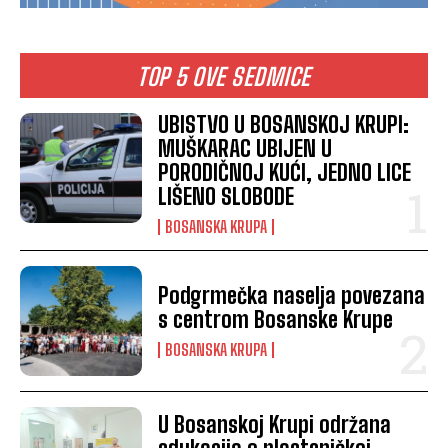
TOP 5 OVE SEDMICE
UBISTVO U BOSANSKOJ KRUPI:
MUŠKARAC UBIJEN U
PORODIČNOJ KUĆI, JEDNO LICE
LIŠENO SLOBODE
BOSANSKA KRUPA
Podgrmečka naselja povezana
s centrom Bosanske Krupe
BOSANSKA KRUPA
U Bosanskoj Krupi održana