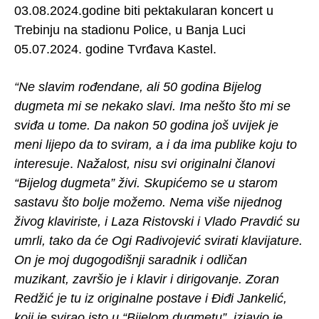
03.08.2024.godine biti pektakularan koncert u
Trebinju na stadionu Police, u Banja Luci
05.07.2024. godine Tvrđava Kastel.
“Ne slavim rođendane, ali 50 godina Bijelog
dugmeta mi se nekako slavi. Ima nešto što mi se
sviđa u tome. Da nakon 50 godina još uvijek je
meni lijepo da to sviram, a i da ima publike koju to
interesuje
.
Nažalost, nisu svi originalni članovi
“Bijelog dugmeta” živi. Skupićemo se u starom
sastavu što bolje možemo. Nema više nijednog
živog klaviriste, i Laza Ristovski i Vlado Pravdić su
umrli, tako da će Ogi Radivojević svirati klavijature.
On je moj dugogodišnji saradnik i odličan
muzikant, završio je i klavir i dirigovanje. Zoran
Redžić je tu iz originalne postave i Điđi Jankelić,
koji je svirao isto u “Bijelom dugmetu”, izjavio je